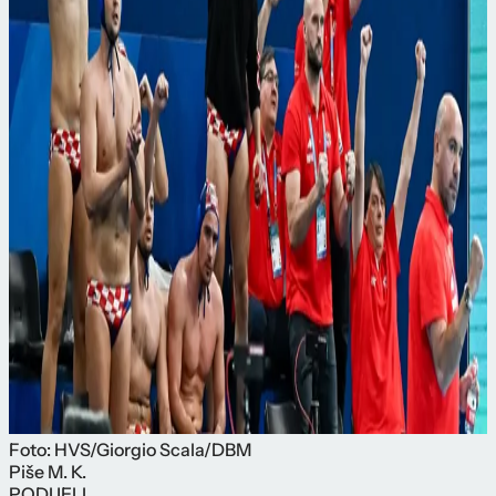
Foto: HVS/Giorgio Scala/DBM
Piše
M. K.
PODIJELI