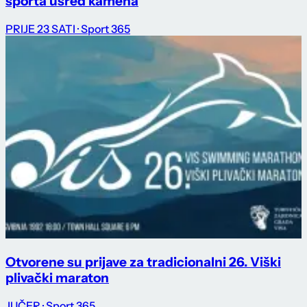
sporta usred kamena
PRIJE 23 SATI
· Sport 365
Otvorene su prijave za tradicionalni 26. Viški
plivački maraton
JUČER
· Sport 365