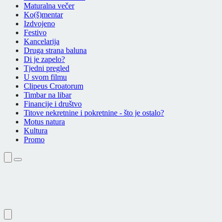
Maturalna večer
Ko(š)mentar
Izdvojeno
Festivo
Kancelarija
Druga strana baluna
Di je zapelo?
Tjedni pregled
U svom filmu
Clipeus Croatorum
Timbar na libar
Financije i društvo
Titove nekretnine i pokretnine - što je ostalo?
Motus natura
Kultura
Promo