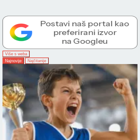
Više s weba
Najnovije
Najčitanije