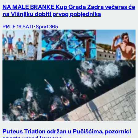
NA MALE BRANKE Kup Grada Zadra večeras će
na Višnjiku dobiti prvog pobjednika
PRIJE 19 SATI
· Sport 365
Puteus Triatlon održan u Pučišćima, pozornici