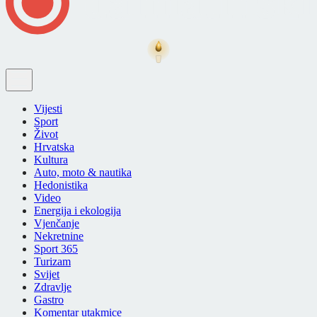
Vijesti
Sport
Život
Hrvatska
Kultura
Auto, moto & nautika
Hedonistika
Video
Energija i ekologija
Vjenčanje
Nekretnine
Sport 365
Turizam
Svijet
Zdravlje
Gastro
Komentar utakmice