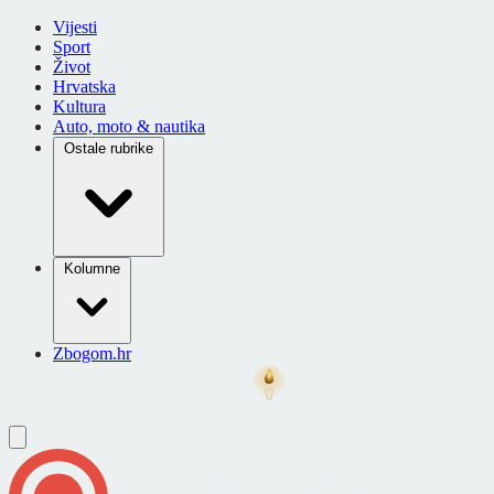
Vijesti
Sport
Život
Hrvatska
Kultura
Auto, moto & nautika
Ostale rubrike
Kolumne
Zbogom.hr