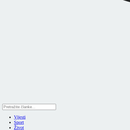
Vijesti
Sport
Život