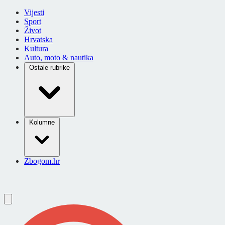
Vijesti
Sport
Život
Hrvatska
Kultura
Auto, moto & nautika
Ostale rubrike
Kolumne
Zbogom.hr