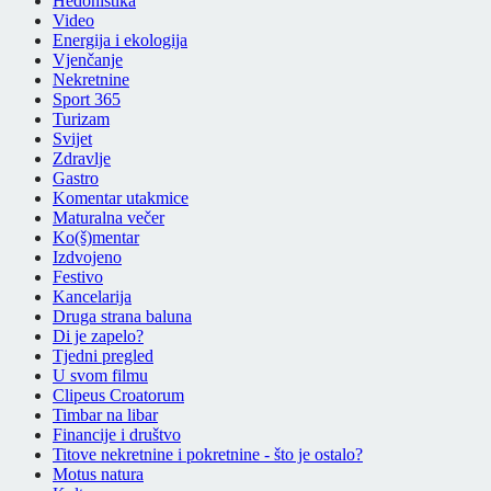
Hedonistika
Video
Energija i ekologija
Vjenčanje
Nekretnine
Sport 365
Turizam
Svijet
Zdravlje
Gastro
Komentar utakmice
Maturalna večer
Ko(š)mentar
Izdvojeno
Festivo
Kancelarija
Druga strana baluna
Di je zapelo?
Tjedni pregled
U svom filmu
Clipeus Croatorum
Timbar na libar
Financije i društvo
Titove nekretnine i pokretnine - što je ostalo?
Motus natura