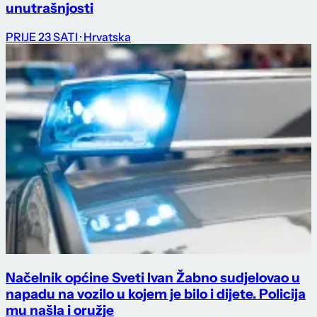
unutrašnjosti
PRIJE 23 SATI
· Hrvatska
Načelnik općine Sveti Ivan Žabno sudjelovao u
napadu na vozilo u kojem je bilo i dijete. Policija
mu našla i oružje