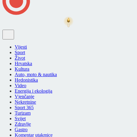
Vijesti
Sport
Život
Hrvatska
Kultura
Auto, moto & nautika
Hedonistika
Video
Energija i ekologija
Vjenčanje
Nekretnine
Sport 365
Turizam
Svijet
Zdravlje
Gastro
Komentar utakmice