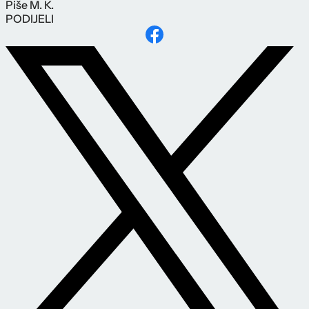
Piše
M. K.
PODIJELI