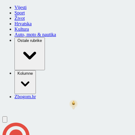
Vijesti
Sport
Život
Hrvatska
Kultura
Auto, moto & nautika
Ostale rubrike
Kolumne
Zbogom.hr