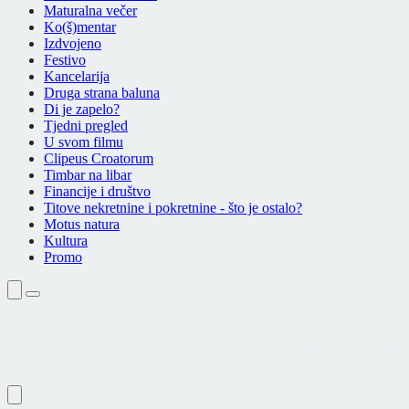
Maturalna večer
Ko(š)mentar
Izdvojeno
Festivo
Kancelarija
Druga strana baluna
Di je zapelo?
Tjedni pregled
U svom filmu
Clipeus Croatorum
Timbar na libar
Financije i društvo
Titove nekretnine i pokretnine - što je ostalo?
Motus natura
Kultura
Promo