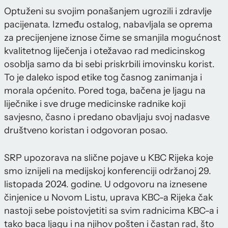
Optuženi su svojim ponašanjem ugrozili i zdravlje
pacijenata. Između ostalog, nabavljala se oprema
za precijenjene iznose čime se smanjila mogućnost
kvalitetnog liječenja i otežavao rad medicinskog
osoblja samo da bi sebi priskrbili imovinsku korist.
To je daleko ispod etike tog časnog zanimanja i
morala općenito. Pored toga, bačena je ljagu na
liječnike i sve druge medicinske radnike koji
savjesno, časno i predano obavljaju svoj nadasve
društveno koristan i odgovoran posao.
SRP upozorava na slične pojave u KBC Rijeka koje
smo iznijeli na medijskoj konferenciji održanoj 29.
listopada 2024. godine. U odgovoru na iznesene
činjenice u Novom Listu, uprava KBC-a Rijeka čak
nastoji sebe poistovjetiti sa svim radnicima KBC-a i
tako baca ljagu i na njihov pošten i častan rad, što