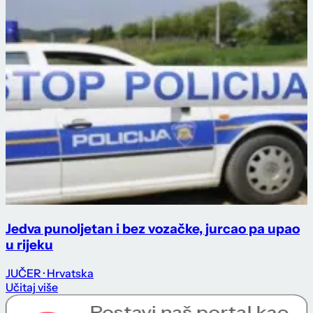
Jedva punoljetan i bez vozačke, jurcao pa upao
u rijeku
JUČER
· Hrvatska
Učitaj više