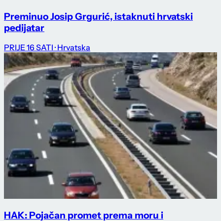
Preminuo Josip Grgurić, istaknuti hrvatski
pedijatar
PRIJE 16 SATI
· Hrvatska
HAK: Pojačan promet prema moru i