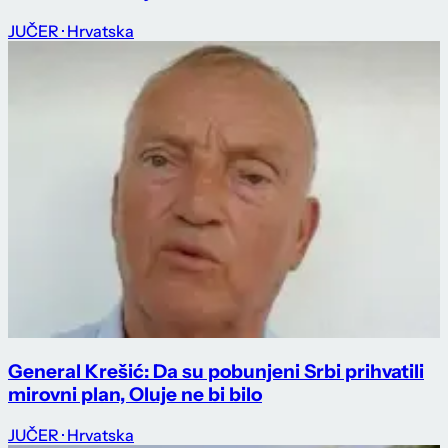
JUČER
· Hrvatska
General Krešić: Da su pobunjeni Srbi prihvatili
mirovni plan, Oluje ne bi bilo
JUČER
· Hrvatska