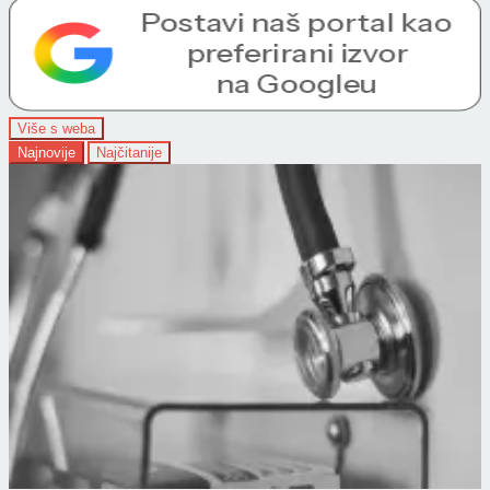
Više s weba
Najnovije
Najčitanije