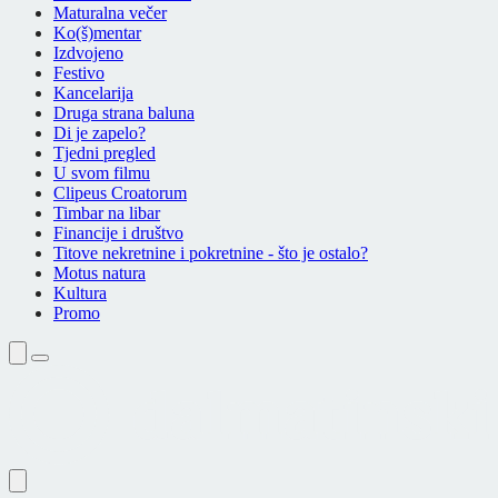
Maturalna večer
Ko(š)mentar
Izdvojeno
Festivo
Kancelarija
Druga strana baluna
Di je zapelo?
Tjedni pregled
U svom filmu
Clipeus Croatorum
Timbar na libar
Financije i društvo
Titove nekretnine i pokretnine - što je ostalo?
Motus natura
Kultura
Promo