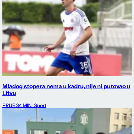
Mladog stopera nema u kadru, nije ni putovao u
Litvu
PRIJE 34 MIN
· Sport