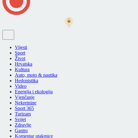
Vijesti
Sport
Život
Hrvatska
Kultura
Auto, moto & nautika
Hedonistika
Video
Energija i ekologija
Vjenčanje
Nekretnine
Sport 365
Turizam
Svijet
Zdravlje
Gastro
Komentar utakmice