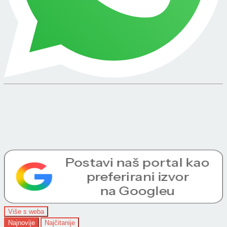
Više s weba
Najnovije
Najčitanije