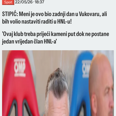
22/05/26 · 18:37
Sport
STIPIĆ: Meni je ovo bio zadnji dan u Vukovaru, ali
bih volio nastaviti raditi u HNL-u!
'Ovaj klub treba prijeći kameni put dok ne postane
jedan vrijedan član HNL-a'