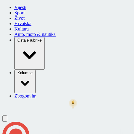
Vijesti
Sport
Život
Hrvatska
Kultura
Auto, moto & nautika
Ostale rubrike
Kolumne
Zbogom.hr