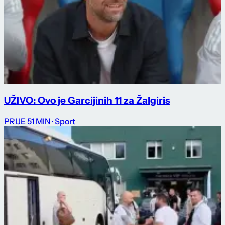
UŽIVO: Ovo je Garcijinih 11 za Žalgiris
PRIJE 51 MIN
· Sport