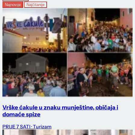
Najnovije
Najčitanije
Vrške ćakule u znaku munještine, običaja i
domaće spize
PRIJE 7 SATI
· Turizam