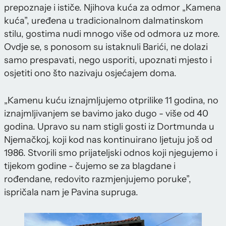
prepoznaje i ističe. Njihova kuća za odmor „Kamena
kuća”, uređena u tradicionalnom dalmatinskom
stilu, gostima nudi mnogo više od odmora uz more.
Ovdje se, s ponosom su istaknuli Barići, ne dolazi
samo prespavati, nego usporiti, upoznati mjesto i
osjetiti ono što nazivaju osjećajem doma.
„Kamenu kuću iznajmljujemo otprilike 11 godina, no
iznajmljivanjem se bavimo jako dugo - više od 40
godina. Upravo su nam stigli gosti iz Dortmunda u
Njemačkoj, koji kod nas kontinuirano ljetuju još od
1986. Stvorili smo prijateljski odnos koji njegujemo i
tijekom godine - čujemo se za blagdane i
rođendane, redovito razmjenjujemo poruke”,
ispričala nam je Pavina supruga.