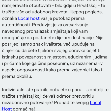
namjeravate otputovati - bilo gdje u Hrvatskoj - te
tražite više od udobnog kreveta i lijepog pogleda,
oznaka
Local host
vaš je putokaz prema
autentičnosti. Preduvjet je za ostvarivanje
navedenog pronalazak smještaja koji vam
omogućuje da postanete dijelom destinacije. Nije
posrijedi samo znak kvalitete, već upućuje na
činjenicu da ćete tijekom svojeg boravka osjetiti
istinsku povezanost s mjestom, educiranim ljudima
i pričama koje ga čine posebnim, uz nezanemariv
aspekt odgovornosti kako prema zajednici tako i
prema okolišu.
Individualni ste putnik, putujete u paru ili s obitelji te
tražite smještaj koji će vaš odmor pretvoriti u
nezaboravno putovanje? Pronađite svojeg
Local
Host
domaćina!