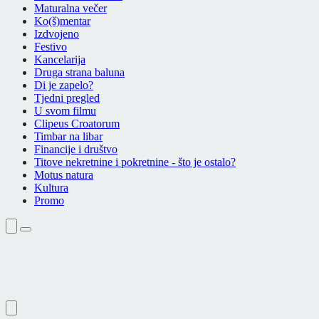
Maturalna večer
Ko(š)mentar
Izdvojeno
Festivo
Kancelarija
Druga strana baluna
Di je zapelo?
Tjedni pregled
U svom filmu
Clipeus Croatorum
Timbar na libar
Financije i društvo
Titove nekretnine i pokretnine - što je ostalo?
Motus natura
Kultura
Promo