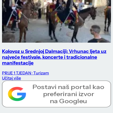
Kolovoz u Srednjoj Dalmaciji: Vrhunac ljeta uz
najveće festivale, koncerte i tradicionalne
manifestacije
PRIJE 1 TJEDAN
· Turizam
Učitaj više