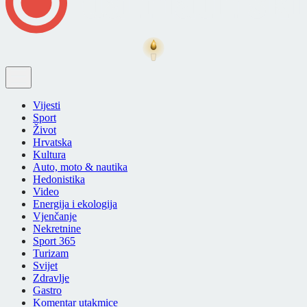
Vijesti
Sport
Život
Hrvatska
Kultura
Auto, moto & nautika
Hedonistika
Video
Energija i ekologija
Vjenčanje
Nekretnine
Sport 365
Turizam
Svijet
Zdravlje
Gastro
Komentar utakmice