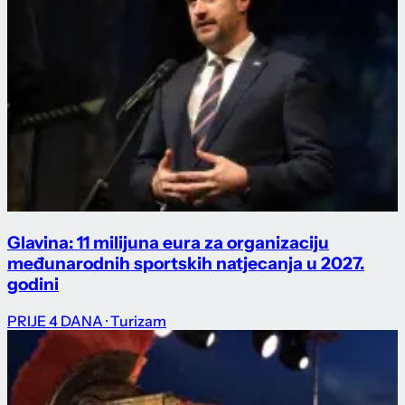
Glavina: 11 milijuna eura za organizaciju
međunarodnih sportskih natjecanja u 2027.
godini
PRIJE 4 DANA
· Turizam