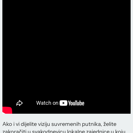
Ako i vi dijelite viziju suvremenih putnika, želite
zakoračiti u svakodnevicu lokalne zajednice u koju