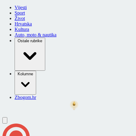
Vijesti
Sport
Život
Hrvatska
Kultura
Auto, moto & nautika
Ostale rubrike
Kolumne
Zbogom.hr