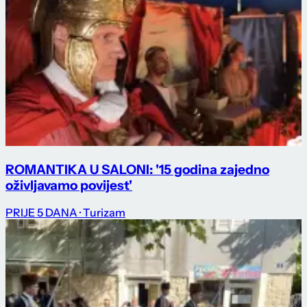
ROMANTIKA U SALONI: '15 godina zajedno
oživljavamo povijest'
PRIJE 5 DANA
· Turizam