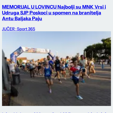
MEMORIJAL U LOVINCU Najbolji su MNK Vrsi i
Udruga SJP Poskoci u spomen na branitelja
Antu Baljaka Paju
JUČER
· Sport 365