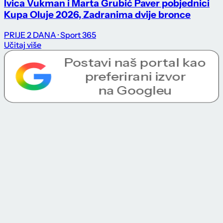
Ivica Vukman i Marta Grubić Paver pobjednici
Kupa Oluje 2026, Zadranima dvije bronce
PRIJE 2 DANA
· Sport 365
Učitaj više