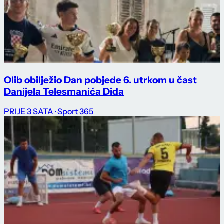
Olib obilježio Dan pobjede 6. utrkom u čast
Danijela Telesmanića Dida
PRIJE 3 SATA
· Sport 365