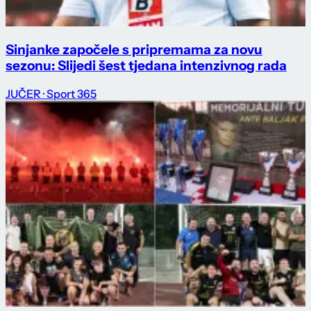
Sinjanke započele s pripremama za novu
sezonu: Slijedi šest tjedana intenzivnog rada
JUČER
· Sport 365