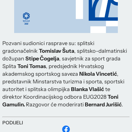
Pozvani sudionici rasprave su: splitski
gradonačelnik
Tomislav Šuta
, splitsko-dalmatinski
dožupan
Stipe Čogelja
, savjetnik za sport grada
Splita
Toni Tomas
, predsjednik Hrvatskog
akademskog sportskog saveza
Nikola Vincetić
,
predstavnik Minstarstva turizma i sporta, sportski
autoritet i splitska olimpijka
Blanka Vlašić
te
direktor Koordinacijskog odbora EUG2028
Toni
Gamulin.
Razgovor će moderirati
Bernard Jurišić
.
PODIJELI