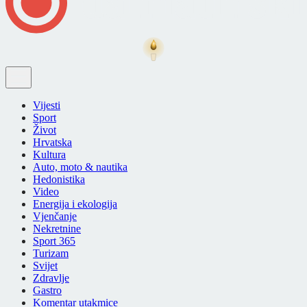
Vijesti
Sport
Život
Hrvatska
Kultura
Auto, moto & nautika
Hedonistika
Video
Energija i ekologija
Vjenčanje
Nekretnine
Sport 365
Turizam
Svijet
Zdravlje
Gastro
Komentar utakmice