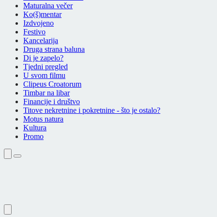
Maturalna večer
Ko(š)mentar
Izdvojeno
Festivo
Kancelarija
Druga strana baluna
Di je zapelo?
Tjedni pregled
U svom filmu
Clipeus Croatorum
Timbar na libar
Financije i društvo
Titove nekretnine i pokretnine - što je ostalo?
Motus natura
Kultura
Promo