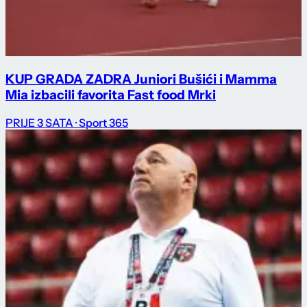
KUP GRADA ZADRA Juniori Bušići i Mamma
Mia izbacili favorita Fast food Mrki
PRIJE 3 SATA
· Sport 365