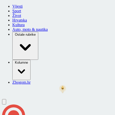
Vijesti
Sport
Život
Hrvatska
Kultura
Auto, moto & nautika
Ostale rubrike
Kolumne
Zbogom.hr