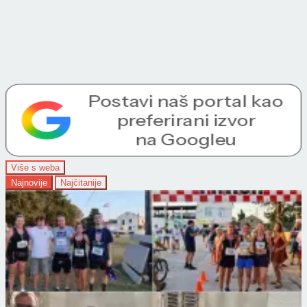
Više s weba
Najnovije
Najčitanije