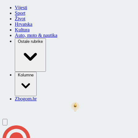
Vijesti
Sport
Život
Hrvatska
Kultura
Auto, moto & nautika
Ostale rubrike
Kolumne
Zbogom.hr