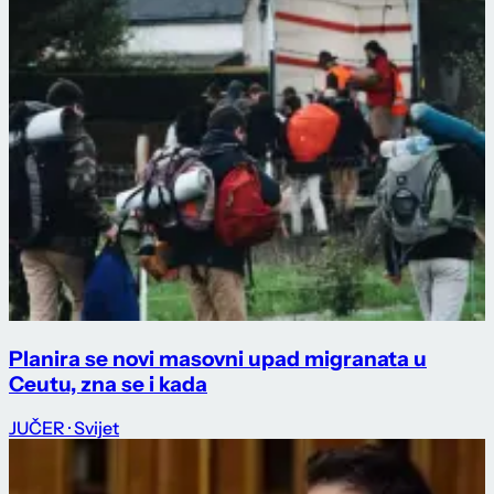
Planira se novi masovni upad migranata u
Ceutu, zna se i kada
JUČER
· Svijet