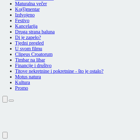
Maturalna večer
Ko(š)mentar
Izdvojeno
Festivo
Kancelarija
Druga strana baluna
Di je zapelo?
Tjedni pregled
U svom filmu
Clipeus Croatorum
Timbar na libar
Financije i društvo
Titove nekretnine i pokretnine - što je ostalo?
Motus natura
Kultura
Promo