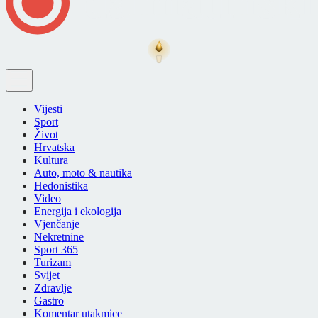
Vijesti
Sport
Život
Hrvatska
Kultura
Auto, moto & nautika
Hedonistika
Video
Energija i ekologija
Vjenčanje
Nekretnine
Sport 365
Turizam
Svijet
Zdravlje
Gastro
Komentar utakmice