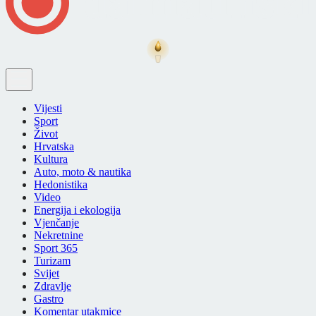
Vijesti
Sport
Život
Hrvatska
Kultura
Auto, moto & nautika
Hedonistika
Video
Energija i ekologija
Vjenčanje
Nekretnine
Sport 365
Turizam
Svijet
Zdravlje
Gastro
Komentar utakmice