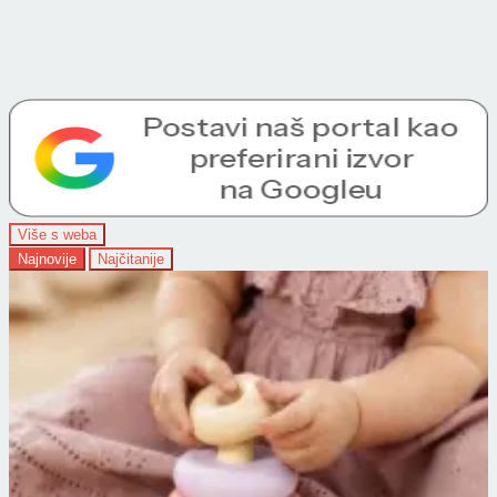
Više s weba
Najnovije
Najčitanije