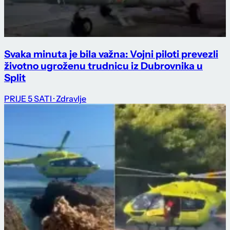
Svaka minuta je bila važna: Vojni piloti prevezli
životno ugroženu trudnicu iz Dubrovnika u
Split
PRIJE 5 SATI
· Zdravlje