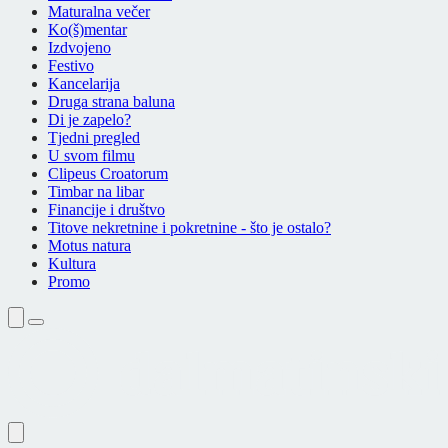
Maturalna večer
Ko(š)mentar
Izdvojeno
Festivo
Kancelarija
Druga strana baluna
Di je zapelo?
Tjedni pregled
U svom filmu
Clipeus Croatorum
Timbar na libar
Financije i društvo
Titove nekretnine i pokretnine - što je ostalo?
Motus natura
Kultura
Promo