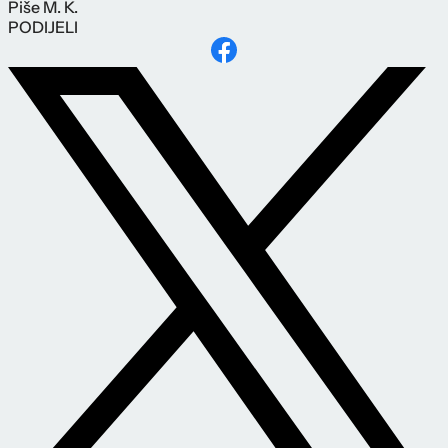
Piše
M. K.
PODIJELI