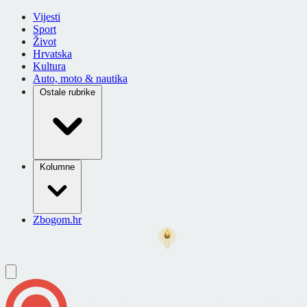
Vijesti
Sport
Život
Hrvatska
Kultura
Auto, moto & nautika
Ostale rubrike
Kolumne
Zbogom.hr