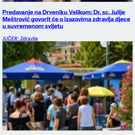
Predavanje na Drveniku Velikom: Dr. sc. Julije
Meštrović govorit će o izazovima zdravlja djece
u suvremenom svijetu
JUČER
· Zdravlje