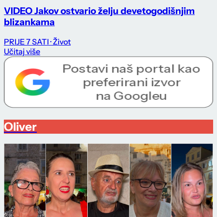
VIDEO Jakov ostvario želju devetogodišnjim
blizankama
PRIJE 7 SATI
· Život
Učitaj više
Oliver