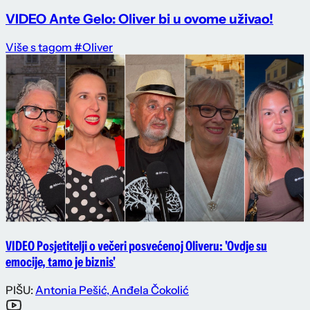
VIDEO Ante Gelo: Oliver bi u ovome uživao!
Više s tagom #Oliver
VIDEO Posjetitelji o večeri posvećenoj Oliveru: 'Ovdje su
emocije, tamo je biznis'
PIŠU:
Antonia Pešić
,
Anđela Čokolić