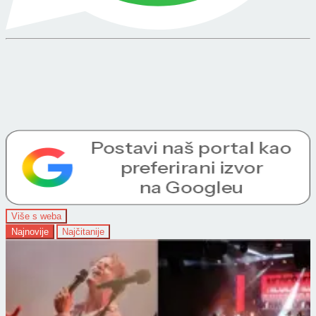
Više s weba
Najnovije
Najčitanije