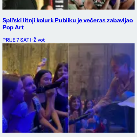
Spli'ski litnji koluri: Publiku je večeras zabavljao
Pop Art
PRIJE 7 SATI
· Život