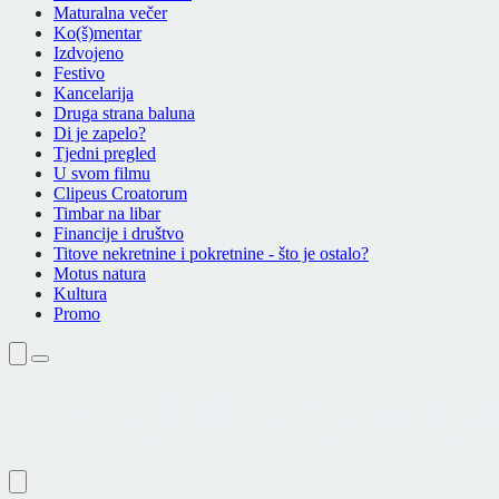
Maturalna večer
Ko(š)mentar
Izdvojeno
Festivo
Kancelarija
Druga strana baluna
Di je zapelo?
Tjedni pregled
U svom filmu
Clipeus Croatorum
Timbar na libar
Financije i društvo
Titove nekretnine i pokretnine - što je ostalo?
Motus natura
Kultura
Promo