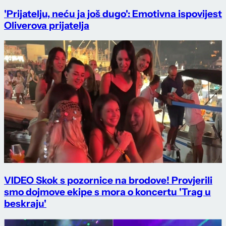
'Prijatelju, neću ja još dugo': Emotivna ispovijest
Oliverova prijatelja
VIDEO Skok s pozornice na brodove! Provjerili
smo dojmove ekipe s mora o koncertu 'Trag u
beskraju'