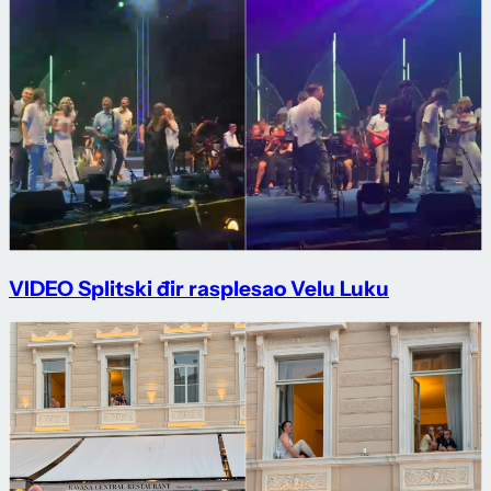
VIDEO Splitski đir rasplesao Velu Luku