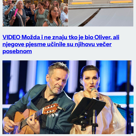
VIDEO Možda i ne znaju tko je bio Oliver, ali
njegove pjesme učinile su njihovu večer
posebnom