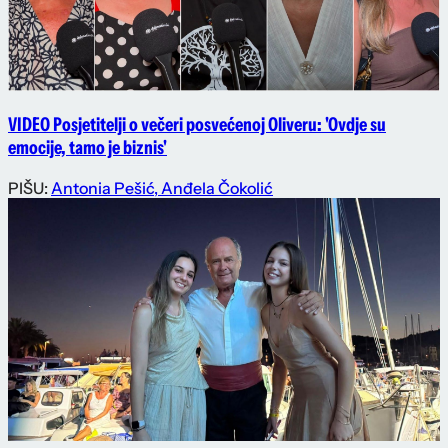
VIDEO Posjetitelji o večeri posvećenoj Oliveru: 'Ovdje su
emocije, tamo je biznis'
PIŠU:
Antonia Pešić
,
Anđela Čokolić