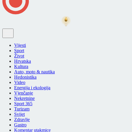
Vijesti
Sport
Život
Hrvatska
Kultura
Auto, moto & nautika
Hedonistika
Video
Energija i ekologija
Vjenčanje
Nekretnine
Sport 365
Turizam
Svijet
Zdravlje
Gastro
Komentar utakmice