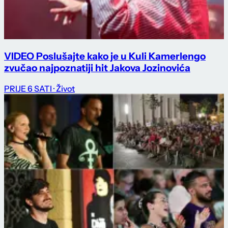
VIDEO Poslušajte kako je u Kuli Kamerlengo
zvučao najpoznatiji hit Jakova Jozinovića
PRIJE 6 SATI
· Život