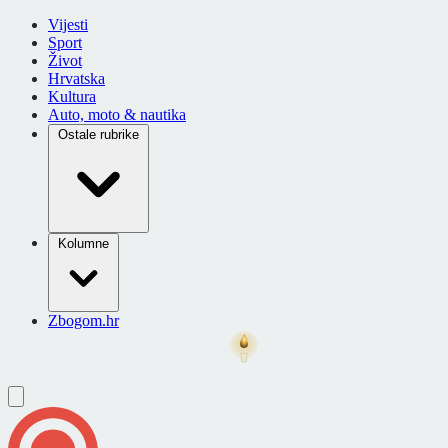
Vijesti
Sport
Život
Hrvatska
Kultura
Auto, moto & nautika
Ostale rubrike
Kolumne
Zbogom.hr