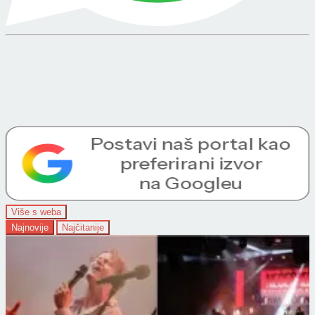
Više s weba
Najnovije
Najčitanije