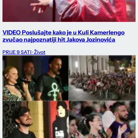
VIDEO Poslušajte kako je u Kuli Kamerlengo
zvučao najpoznatiji hit Jakova Jozinovića
PRIJE 9 SATI
· Život