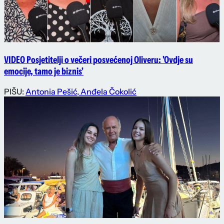
VIDEO Posjetitelji o večeri posvećenoj Oliveru: 'Ovdje su
emocije, tamo je biznis'
PIŠU:
Antonia Pešić
,
Anđela Čokolić