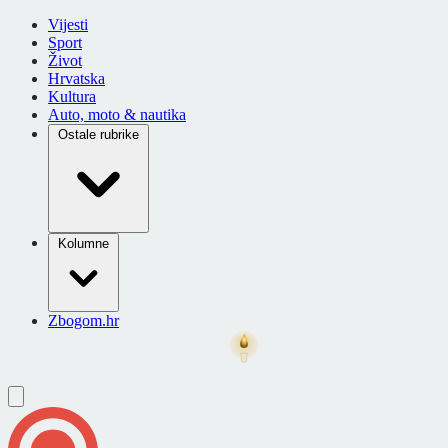
Vijesti
Sport
Život
Hrvatska
Kultura
Auto, moto & nautika
Ostale rubrike
Kolumne
Zbogom.hr