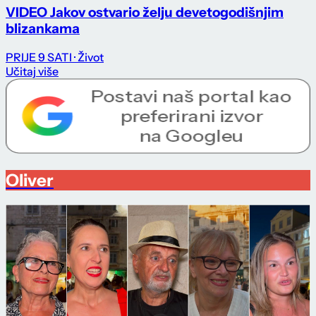
VIDEO Jakov ostvario želju devetogodišnjim
blizankama
PRIJE 9 SATI
· Život
Učitaj više
Oliver