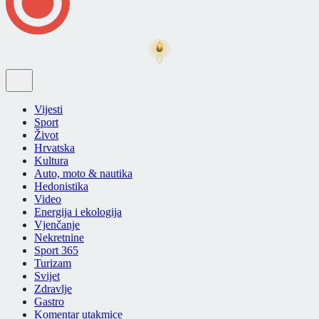
Vijesti
Sport
Život
Hrvatska
Kultura
Auto, moto & nautika
Hedonistika
Video
Energija i ekologija
Vjenčanje
Nekretnine
Sport 365
Turizam
Svijet
Zdravlje
Gastro
Komentar utakmice