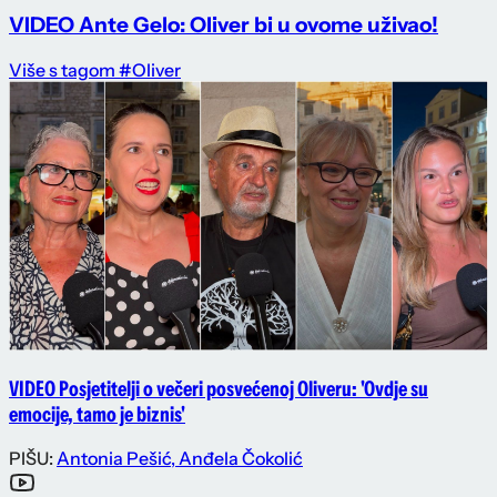
VIDEO Ante Gelo: Oliver bi u ovome uživao!
Više s tagom #Oliver
VIDEO Posjetitelji o večeri posvećenoj Oliveru: 'Ovdje su
emocije, tamo je biznis'
PIŠU:
Antonia Pešić
,
Anđela Čokolić