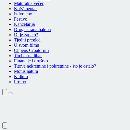
Maturalna večer
Ko(š)mentar
Izdvojeno
Festivo
Kancelarija
Druga strana baluna
Di je zapelo?
Tjedni pregled
U svom filmu
Clipeus Croatorum
Timbar na libar
Financije i društvo
Titove nekretnine i pokretnine - što je ostalo?
Motus natura
Kultura
Promo