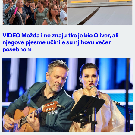
VIDEO Možda i ne znaju tko je bio Oliver, ali
njegove pjesme učinile su njihovu večer
posebnom