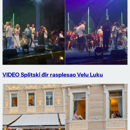
VIDEO Splitski đir rasplesao Velu Luku