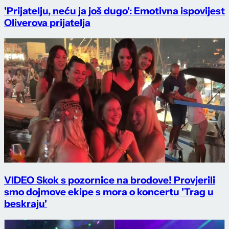
'Prijatelju, neću ja još dugo': Emotivna ispovijest
Oliverova prijatelja
VIDEO Skok s pozornice na brodove! Provjerili
smo dojmove ekipe s mora o koncertu 'Trag u
beskraju'