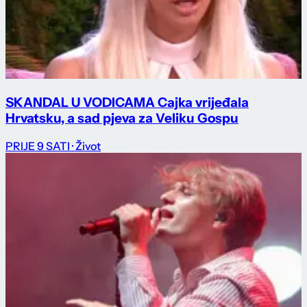
SKANDAL U VODICAMA Cajka vrijeđala
Hrvatsku, a sad pjeva za Veliku Gospu
PRIJE 9 SATI
· Život