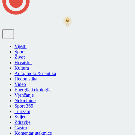
Vijesti
Sport
Život
Hrvatska
Kultura
Auto, moto & nautika
Hedonistika
Video
Energija i ekologija
Vjenčanje
Nekretnine
Sport 365
Turizam
Svijet
Zdravlje
Gastro
Komentar utakmice