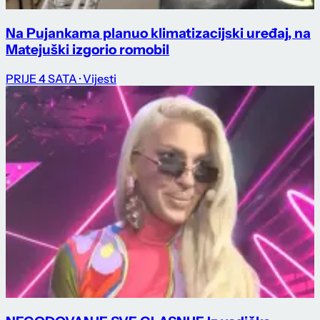
Na Pujankama planuo klimatizacijski uređaj, na
Matejuški izgorio romobil
PRIJE 4 SATA
· Vijesti