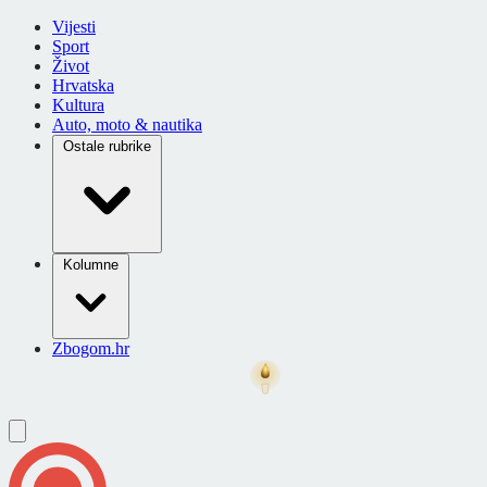
Vijesti
Sport
Život
Hrvatska
Kultura
Auto, moto & nautika
Ostale rubrike
Kolumne
Zbogom.hr