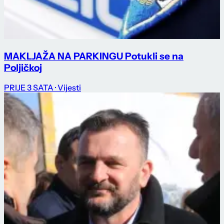
MAKLJAŽA NA PARKINGU Potukli se na
Poljičkoj
PRIJE 3 SATA
· Vijesti