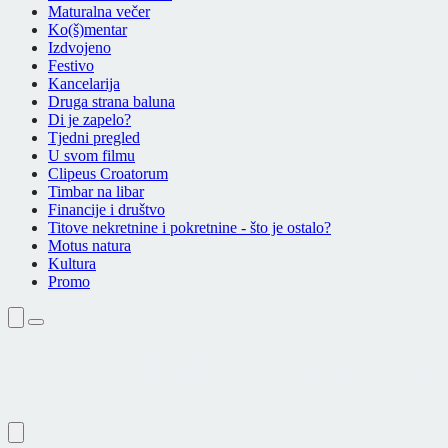
Maturalna večer
Ko(š)mentar
Izdvojeno
Festivo
Kancelarija
Druga strana baluna
Di je zapelo?
Tjedni pregled
U svom filmu
Clipeus Croatorum
Timbar na libar
Financije i društvo
Titove nekretnine i pokretnine - što je ostalo?
Motus natura
Kultura
Promo