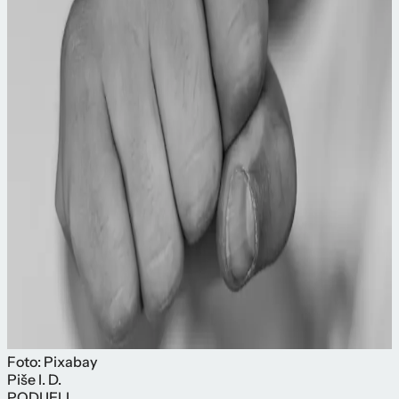
Foto: Pixabay
Piše
I. D.
PODIJELI