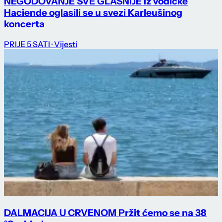
NEGODOVANJE SVE GLASNIJE Iz vodičke
Haciende oglasili se u svezi Karleušinog
koncerta
PRIJE 5 SATI
· Vijesti
DALMACIJA U CRVENOM Pržit ćemo se na 38