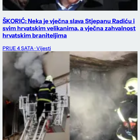
ŠKORIĆ: Neka je vječna slava Stjepanu Radiću i
svim hrvatskim velikanima, a vječna zahvalnost
hrvatskim braniteljima
PRIJE 4 SATA
· Vijesti