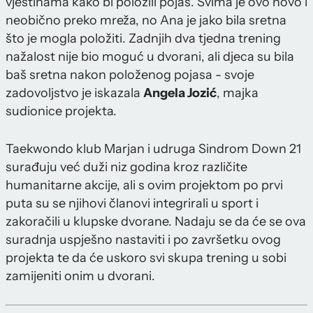
vještinama kako bi položili pojas. Svima je ovo novo i
neobično preko mreža, no Ana je jako bila sretna
što je mogla položiti. Zadnjih dva tjedna trening
nažalost nije bio moguć u dvorani, ali djeca su bila
baš sretna nakon položenog pojasa - svoje
zadovoljstvo je iskazala
Angela Jozić
, majka
sudionice projekta.
Taekwondo klub Marjan i udruga Sindrom Down 21
surađuju već duži niz godina kroz različite
humanitarne akcije, ali s ovim projektom po prvi
puta su se njihovi članovi integrirali u sport i
zakoračili u klupske dvorane. Nadaju se da će se ova
suradnja uspješno nastaviti i po završetku ovog
projekta te da će uskoro svi skupa trening u sobi
zamijeniti onim u dvorani.