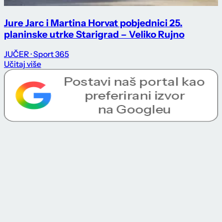
Jure Jarc i Martina Horvat pobjednici 25.
planinske utrke Starigrad – Veliko Rujno
JUČER
· Sport 365
Učitaj više