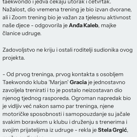
taekwondo i jedva čekaju utorak i četvrtak.
Nažalost, dio vremena trening je bio izvan dvorane,
ali i Zoom trening bio je važan za tjelesnu aktivnost
naše djece - odgovorila je
Anđa Kaleb
, majke
članice udruge.
Zadovoljstvo ne kriju i ostali roditelji sudionika ovog
projekta.
- Od prvog treninga, prvog kontakta s osobljem
Taekwondo kluba 'Marjan'
Gracia
je jednostavno
zavoljela trenirati i to je postalo neizostavan dio
njenog tjednog rasporeda. Ogroman napredak bio
je vidljiv već nakon samo par treninga, njene
motoričke sposobnosti i samopouzdanje su jačale
svakim boravkom u klubu i druženju s trenerima i
svojim prijateljima iz udruge - rekla je
Stela Grgić
,