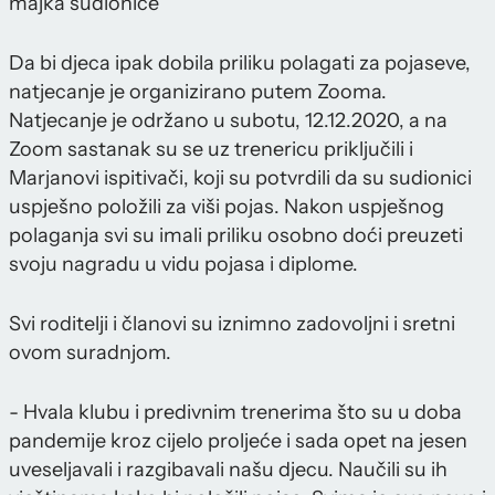
majka sudionice
Da bi djeca ipak dobila priliku polagati za pojaseve,
natjecanje je organizirano putem Zooma.
Natjecanje je održano u subotu, 12.12.2020, a na
Zoom sastanak su se uz trenericu priključili i
Marjanovi ispitivači, koji su potvrdili da su sudionici
uspješno položili za viši pojas. Nakon uspješnog
polaganja svi su imali priliku osobno doći preuzeti
svoju nagradu u vidu pojasa i diplome.
Svi roditelji i članovi su iznimno zadovoljni i sretni
ovom suradnjom.
- Hvala klubu i predivnim trenerima što su u doba
pandemije kroz cijelo proljeće i sada opet na jesen
uveseljavali i razgibavali našu djecu. Naučili su ih