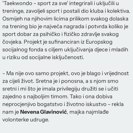
'Taekwondo - sport za sve' integrirali i uključili u
treninge, zavoljeli sport i postali dio kluba i kolektiva.
Osmijeh na njihovim licima prilikom svakog dolaska
na trening bio je najveća nagrada i potvrda koliko je
sport dobar za psihičko i fizičko zdravlje svakog
čovjeka. Projekt je sufinanciran iz Europskog
socijalnog fonda s ciljem uključivanja djece i mladih
u riziku od socijalne isključenosti.
- Ma nije ovo samo projekt, ovo je blago i vrijednost
za cijeli život. Sretna je i ponosna, a s njom smo
sretni i mi što je imala privilegiju družiti se i učiti
zajedno s najboljim timom. Tako i ona dobiva
neprocjenjivo bogatstvo i životno iskustvo - rekla
nam je
Nevena Glavinović
, majka najmlađe
volonterke udruge.