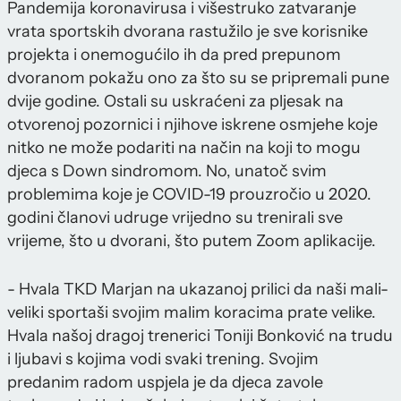
Pandemija koronavirusa i višestruko zatvaranje
vrata sportskih dvorana rastužilo je sve korisnike
projekta i onemogućilo ih da pred prepunom
dvoranom pokažu ono za što su se pripremali pune
dvije godine. Ostali su uskraćeni za pljesak na
otvorenoj pozornici i njihove iskrene osmjehe koje
nitko ne može podariti na način na koji to mogu
djeca s Down sindromom. No, unatoč svim
problemima koje je COVID-19 prouzročio u 2020.
godini članovi udruge vrijedno su trenirali sve
vrijeme, što u dvorani, što putem Zoom aplikacije.
- Hvala TKD Marjan na ukazanoj prilici da naši mali-
veliki sportaši svojim malim koracima prate velike.
Hvala našoj dragoj trenerici Toniji Bonković na trudu
i ljubavi s kojima vodi svaki trening. Svojim
predanim radom uspjela je da djeca zavole