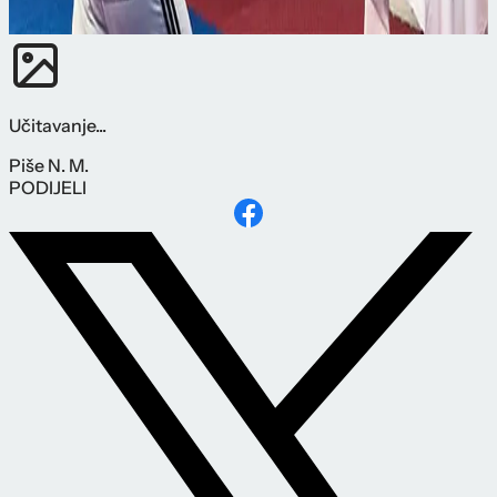
Učitavanje...
Piše
N. M.
PODIJELI