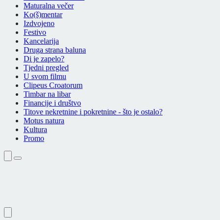
Maturalna večer
Ko(š)mentar
Izdvojeno
Festivo
Kancelarija
Druga strana baluna
Di je zapelo?
Tjedni pregled
U svom filmu
Clipeus Croatorum
Timbar na libar
Financije i društvo
Titove nekretnine i pokretnine - što je ostalo?
Motus natura
Kultura
Promo