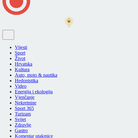
Vijesti
Sport
Život
Hrvatska
Kultura
Auto, moto & nautika
Hedonistika
Video
Energija i ekologija
Vjenčanje
Nekretnine
Sport 365
Turizam
Svijet
Zdravlje
Gastro
Komentar utakmice