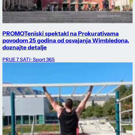
PROMO
Teniski spektakl na Prokurativama
povodom 25 godina od osvajanja Wimbledona,
doznajte detalje
PRIJE 7 SATI
· Sport 365