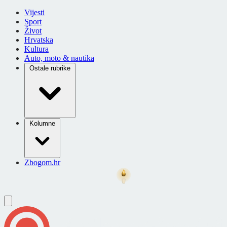
Vijesti
Sport
Život
Hrvatska
Kultura
Auto, moto & nautika
Ostale rubrike
Kolumne
Zbogom.hr