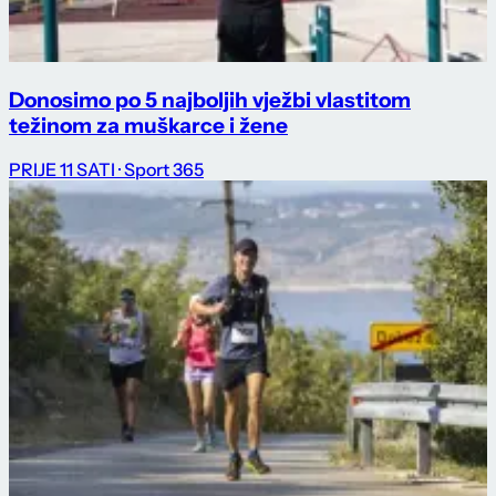
Donosimo po 5 najboljih vježbi vlastitom
težinom za muškarce i žene
PRIJE 11 SATI
· Sport 365