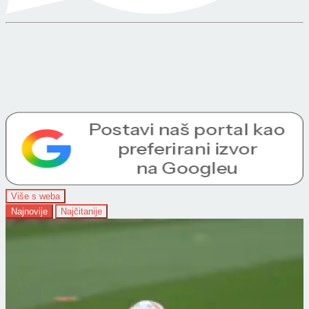
Više s weba
Najnovije
Najčitanije