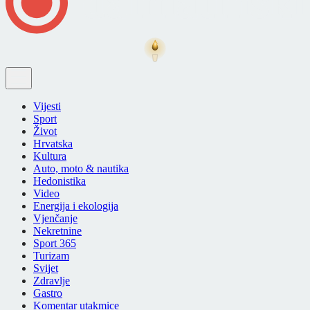
Vijesti
Sport
Život
Hrvatska
Kultura
Auto, moto & nautika
Hedonistika
Video
Energija i ekologija
Vjenčanje
Nekretnine
Sport 365
Turizam
Svijet
Zdravlje
Gastro
Komentar utakmice