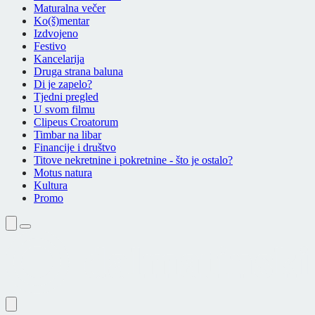
Maturalna večer
Ko(š)mentar
Izdvojeno
Festivo
Kancelarija
Druga strana baluna
Di je zapelo?
Tjedni pregled
U svom filmu
Clipeus Croatorum
Timbar na libar
Financije i društvo
Titove nekretnine i pokretnine - što je ostalo?
Motus natura
Kultura
Promo