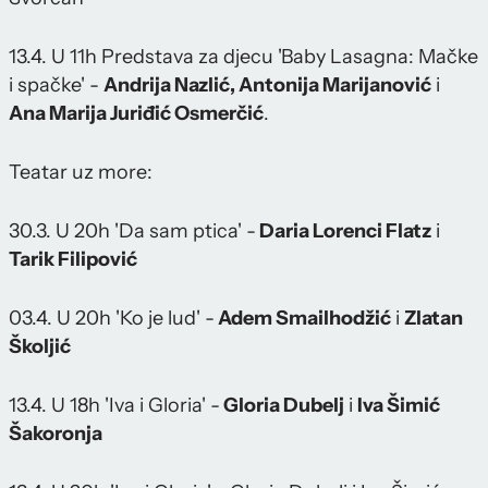
13.4. U 11h Predstava za djecu 'Baby Lasagna: Mačke
i spačke' -
Andrija Nazlić, Antonija Marijanović
i
Ana Marija Juriđić Osmerčić
.
Teatar uz more:
30.3. U 20h 'Da sam ptica' -
Daria Lorenci Flatz
i
Tarik Filipović
03.4. U 20h 'Ko je lud' -
Adem Smailhodžić
i
Zlatan
Školjić
13.4. U 18h 'Iva i Gloria' -
Gloria Dubelj
i
Iva Šimić
Šakoronja