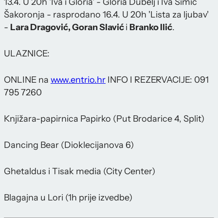
13.4. U 20h 'Iva i Gloria' - Gloria Dubelj i Iva Šimić
Šakoronja - rasprodano 16.4. U 20h 'Lista za ljubav'
-
Lara Dragović, Goran Slavić
i
Branko Ilić
.
ULAZNICE:
ONLINE na
www.entrio.hr
INFO I REZERVACIJE: 091
795 7260
Knjižara-papirnica Papirko (Put Brodarice 4, Split)
Dancing Bear (Dioklecijanova 6)
Ghetaldus i Tisak media (City Center)
Blagajna u Lori (1h prije izvedbe)