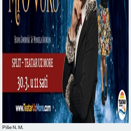
Piše
N. M.