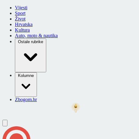
Vijesti
Sport
Život
Hrvatska
Kultura
Auto, moto & nautika
Ostale rubrike
Kolumne
Zbogom.hr