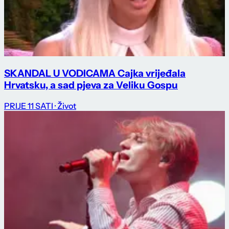
SKANDAL U VODICAMA Cajka vrijeđala
Hrvatsku, a sad pjeva za Veliku Gospu
PRIJE 11 SATI
· Život