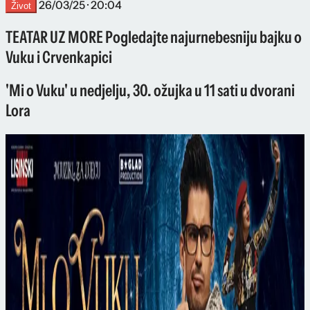
26/03/25 · 20:04
Život
TEATAR UZ MORE Pogledajte najurnebesniju bajku o
Vuku i Crvenkapici
'Mi o Vuku' u nedjelju, 30. ožujka u 11 sati u dvorani
Lora