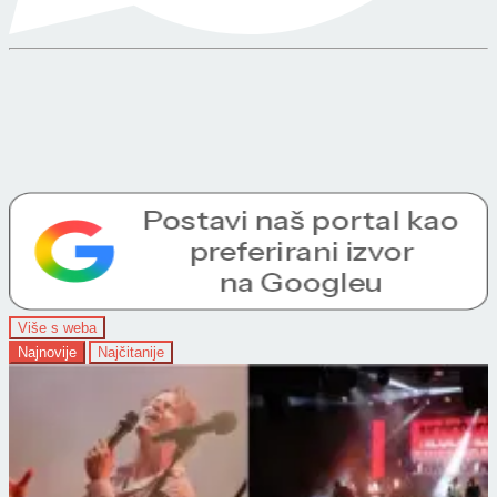
Više s weba
Najnovije
Najčitanije