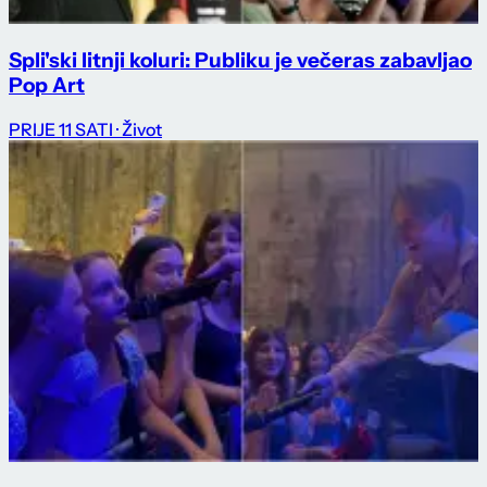
Spli'ski litnji koluri: Publiku je večeras zabavljao
Pop Art
PRIJE 11 SATI
· Život