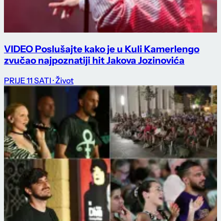
VIDEO Poslušajte kako je u Kuli Kamerlengo
zvučao najpoznatiji hit Jakova Jozinovića
PRIJE 11 SATI
· Život