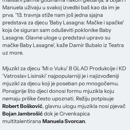
mališani pamte godinama nakon gledanja, a Bojan i
Manuela uživaju u svakoj izvedbi baš kao da im je
prva. '13. travnja stiže nam još jedna sjajna
predstava za djecu 'Baby Lasagna: Mačke i spačke'
koja će siguran sam oduševiti poklonike Baby
Lasagne. Glavne uloge u predstavi upravo su
mačke Baby Lasagne', kaže Damir Bubalo iz Teatra
uz more.
Mjuzikl za djecu 'Mi o Vuku' B GLAD Produkcije i KD
'Vatroslav Lisinski' najpopularniji je i najizvođeniji
mjuzikl za djecu koji je poseban po mnogočemu.
Ponajprije što djeci donosi formu mjuzikla koju
nemaju prilike često upoznati. Režiju potpisuje
Robert Bošković
, glavnu ulogu mjuzikla nosi pjevač
Bojan Jambrošić
dok je Crvenkapica
multitalentirana
Manuela Svorcan
.