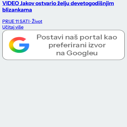
VIDEO Jakov ostvario želju devetogodišnjim
blizankama
PRIJE 11 SATI
· Život
Učitaj više