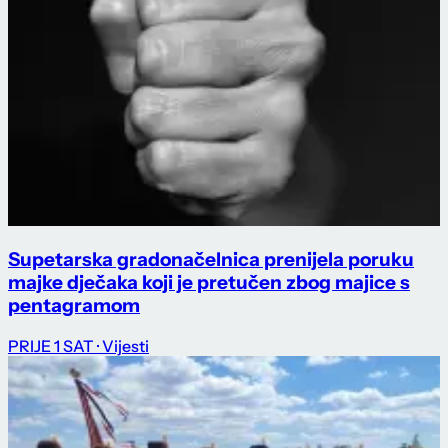
Supetarska gradonačelnica prenijela poruku
majke dječaka koji je pretučen zbog majice s
pentagramom
PRIJE 1 SAT
· Vijesti