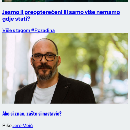
Jesmo li preopterećeni ili samo više nemamo
gdje stati?
Više s tagom #Pozadina
Ako si znao, zašto si nastavio?
Piše
Jere Meić