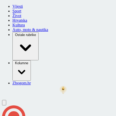
Vijesti
Sport
Život
Hrvatska
Kultura
Auto, moto & nautika
Ostale rubrike
Kolumne
Zbogom.hr