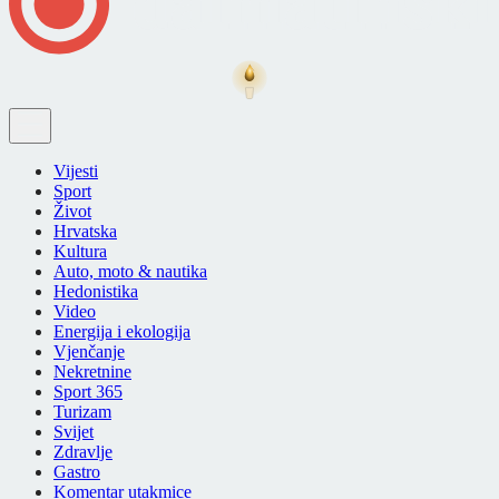
Vijesti
Sport
Život
Hrvatska
Kultura
Auto, moto & nautika
Hedonistika
Video
Energija i ekologija
Vjenčanje
Nekretnine
Sport 365
Turizam
Svijet
Zdravlje
Gastro
Komentar utakmice