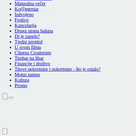
Maturalna večer
Ko(š)mentar
Izdvojeno
Festivo
Kancelarija
Druga strana baluna
Di je zapelo?
Tjedni pregled
U svom filmu
Clipeus Croatorum
Timbar na libar
Financije i društvo
Titove nekretnine i pokretnine - što je ostalo?
Motus natura
Kultura
Promo