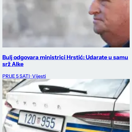
Bulj odgovara ministrici Hrstić: Udarate u samu
srž Alke
PRIJE 5 SATI
· Vijesti