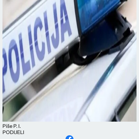
Piše
P. I.
PODIJELI