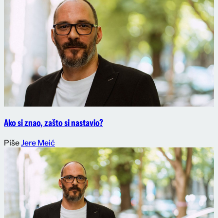
Ako si znao, zašto si nastavio?
Piše
Jere Meić