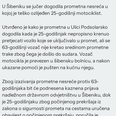
U Šibeniku se jučer dogodila prometna nesreća u
kojoj je teško ozlijeđen 25-godišnji motociklist.
Utvrđeno je kako je prometna u Ulici Podsolarsko
dogodila kada je 25-godišnjak nepropisno krenuo
pretjecati vozilo koje se uključivalo u promet, ali se
63-godišnji vozač nije kretao sredinom prometne
trake zbog čega je došlo do sudara. Vozač
motocikla je prevezen u šibensku bolnicu, a nakon
ukazane pomoći je pušten na kućnu njegu.
Zbog izazivanja prometne nesreće protiv 63-
godišnjaka bit će podnesena kaznena prijava
nadležnom državnom odvjetništvu u Šibeniku, dok
je 25-godišnjaku zbog počinjenog prekršaja iz
zakona o sigurnosti prometa na cestama uručena
obavijest o počinjenom prekršaju, poručila je