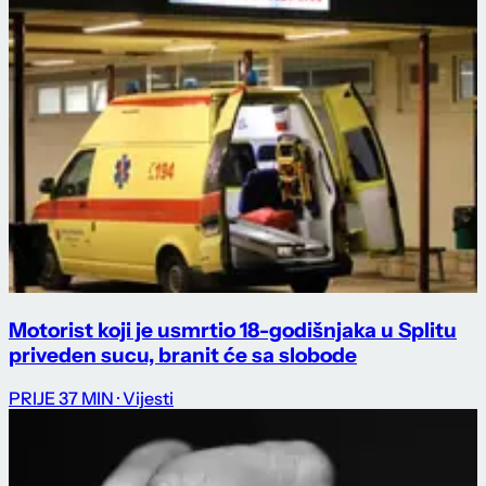
Motorist koji je usmrtio 18-godišnjaka u Splitu
priveden sucu, branit će sa slobode
PRIJE 37 MIN
· Vijesti