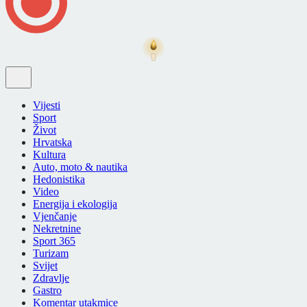
Vijesti
Sport
Život
Hrvatska
Kultura
Auto, moto & nautika
Hedonistika
Video
Energija i ekologija
Vjenčanje
Nekretnine
Sport 365
Turizam
Svijet
Zdravlje
Gastro
Komentar utakmice