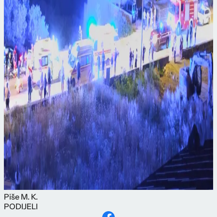
Piše
M. K.
PODIJELI