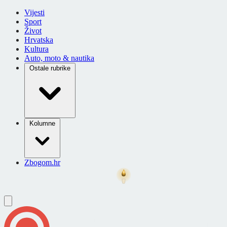
Vijesti
Sport
Život
Hrvatska
Kultura
Auto, moto & nautika
Ostale rubrike
Kolumne
Zbogom.hr