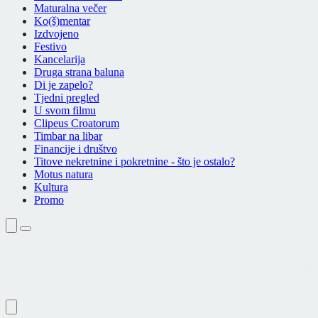
Maturalna večer
Ko(š)mentar
Izdvojeno
Festivo
Kancelarija
Druga strana baluna
Di je zapelo?
Tjedni pregled
U svom filmu
Clipeus Croatorum
Timbar na libar
Financije i društvo
Titove nekretnine i pokretnine - što je ostalo?
Motus natura
Kultura
Promo