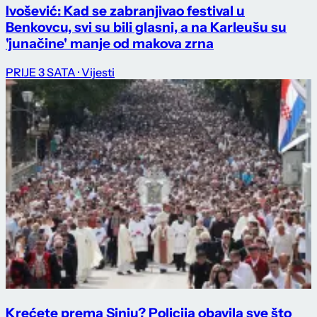
Ivošević: Kad se zabranjivao festival u
Benkovcu, svi su bili glasni, a na Karleušu su
'junačine' manje od makova zrna
PRIJE 3 SATA
· Vijesti
Krećete prema Sinju? Policija obavila sve što