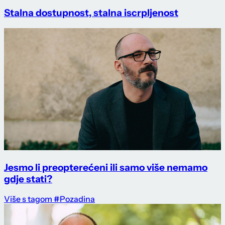
Stalna dostupnost, stalna iscrpljenost
Jesmo li preopterećeni ili samo više nemamo
gdje stati?
Više s tagom #Pozadina