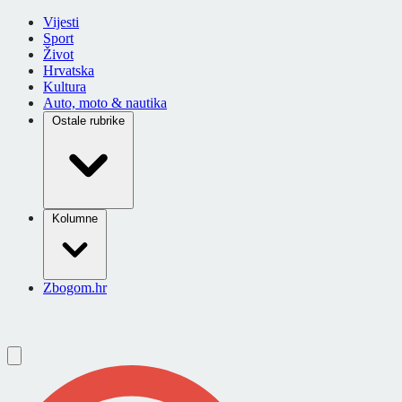
Vijesti
Sport
Život
Hrvatska
Kultura
Auto, moto & nautika
Ostale rubrike
Kolumne
Zbogom.hr