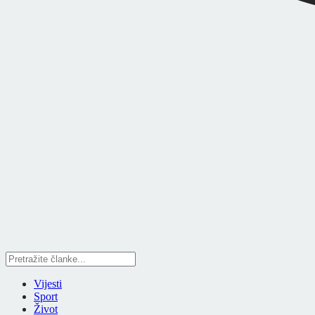
Vijesti
Sport
Život