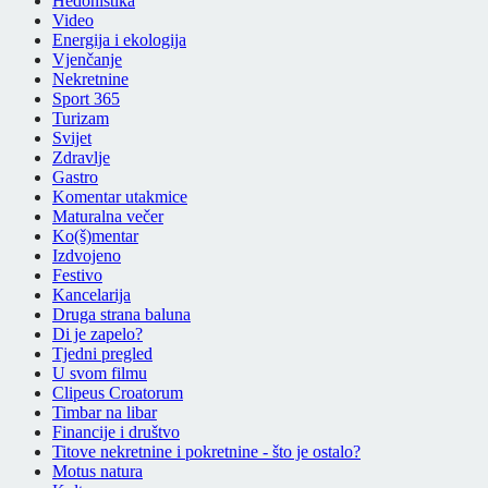
Hedonistika
Video
Energija i ekologija
Vjenčanje
Nekretnine
Sport 365
Turizam
Svijet
Zdravlje
Gastro
Komentar utakmice
Maturalna večer
Ko(š)mentar
Izdvojeno
Festivo
Kancelarija
Druga strana baluna
Di je zapelo?
Tjedni pregled
U svom filmu
Clipeus Croatorum
Timbar na libar
Financije i društvo
Titove nekretnine i pokretnine - što je ostalo?
Motus natura