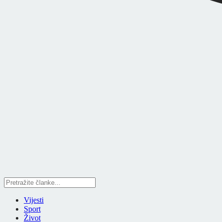
Vijesti
Sport
Život