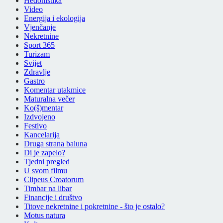
Hedonistika
Video
Energija i ekologija
Vjenčanje
Nekretnine
Sport 365
Turizam
Svijet
Zdravlje
Gastro
Komentar utakmice
Maturalna večer
Ko(š)mentar
Izdvojeno
Festivo
Kancelarija
Druga strana baluna
Di je zapelo?
Tjedni pregled
U svom filmu
Clipeus Croatorum
Timbar na libar
Financije i društvo
Titove nekretnine i pokretnine - što je ostalo?
Motus natura