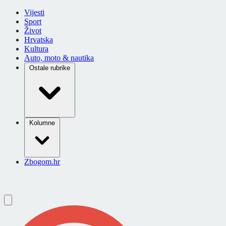
Vijesti
Sport
Život
Hrvatska
Kultura
Auto, moto & nautika
Ostale rubrike
Kolumne
Zbogom.hr