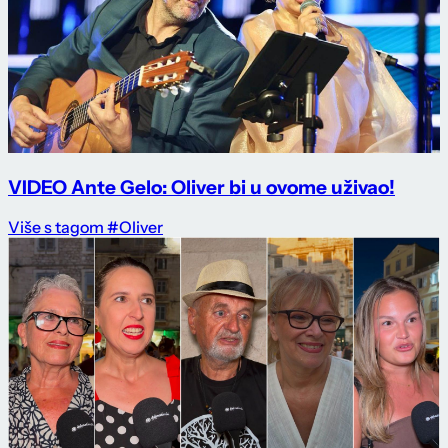
VIDEO Ante Gelo: Oliver bi u ovome uživao!
Više s tagom #Oliver