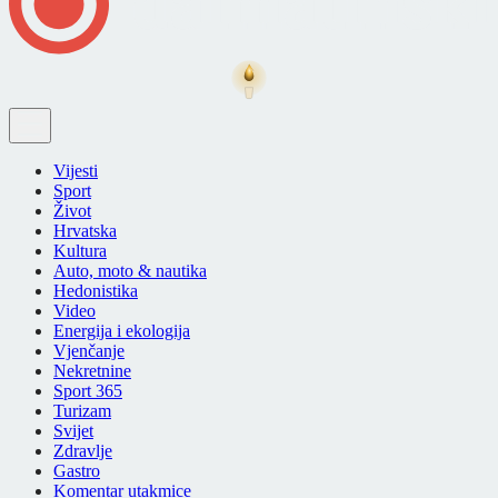
Vijesti
Sport
Život
Hrvatska
Kultura
Auto, moto & nautika
Hedonistika
Video
Energija i ekologija
Vjenčanje
Nekretnine
Sport 365
Turizam
Svijet
Zdravlje
Gastro
Komentar utakmice