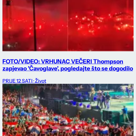
FOTO/VIDEO: VRHUNAC VEČERI Thompson
zapjevao 'Čavoglave', pogledajte što se dogodilo
PRIJE 12 SATI
· Život