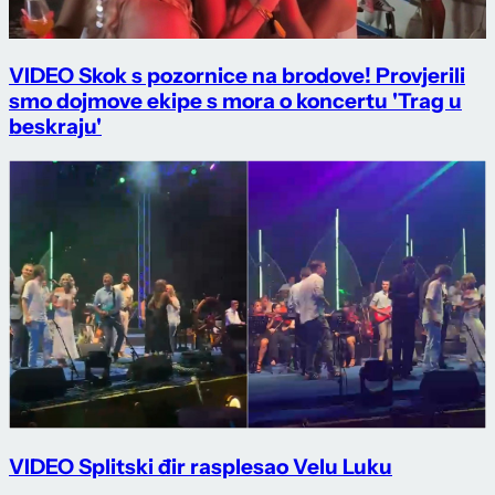
VIDEO Skok s pozornice na brodove! Provjerili
smo dojmove ekipe s mora o koncertu 'Trag u
beskraju'
VIDEO Splitski đir rasplesao Velu Luku