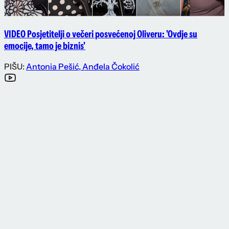
VIDEO Posjetitelji o večeri posvećenoj Oliveru: 'Ovdje su
emocije, tamo je biznis'
PIŠU:
Antonia Pešić
,
Anđela Čokolić