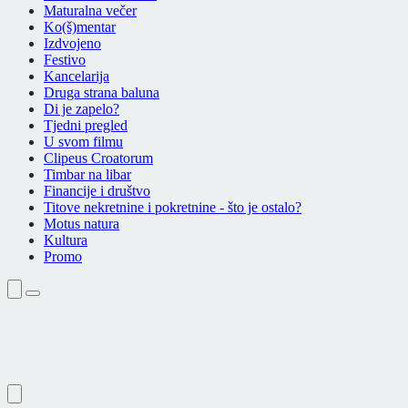
Maturalna večer
Ko(š)mentar
Izdvojeno
Festivo
Kancelarija
Druga strana baluna
Di je zapelo?
Tjedni pregled
U svom filmu
Clipeus Croatorum
Timbar na libar
Financije i društvo
Titove nekretnine i pokretnine - što je ostalo?
Motus natura
Kultura
Promo