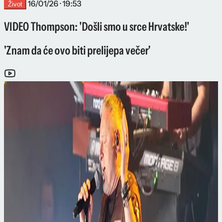
16/01/26 · 19:53
Život
VIDEO Thompson: 'Došli smo u srce Hrvatske!'
'Znam da će ovo biti prelijepa večer'