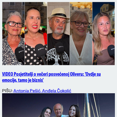
VIDEO Posjetitelji o večeri posvećenoj Oliveru: 'Ovdje su
emocije, tamo je biznis'
PIŠU:
Antonia Pešić
,
Anđela Čokolić