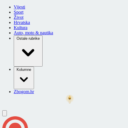
Vijesti
Sport
Život
Hrvatska
Kultura
Auto, moto & nautika
Ostale rubrike
Kolumne
Zbogom.hr