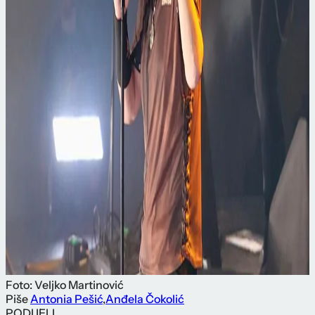
Foto: Veljko Martinović
Piše
Antonia Pešić
,
Anđela Čokolić
PODIJELI