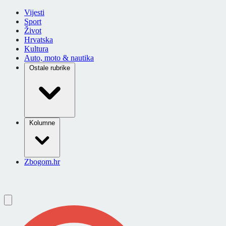
Vijesti
Sport
Život
Hrvatska
Kultura
Auto, moto & nautika
Ostale rubrike
Kolumne
Zbogom.hr