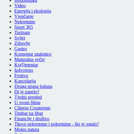
Hedonistika
Video
Energija i ekologija
Vjenčanje
Nekretnine
Sport 365
Turizam
Svijet
Zdravlje
Gastro
Komentar utakmice
Maturalna večer
Ko(š)mentar
Izdvojeno
Festivo
Kancelarija
Druga strana baluna
Di je zapelo?
Tjedni pregled
U svom filmu
Clipeus Croatorum
Timbar na libar
Financije i društvo
Titove nekretnine i pokretnine - što je ostalo?
Motus natura