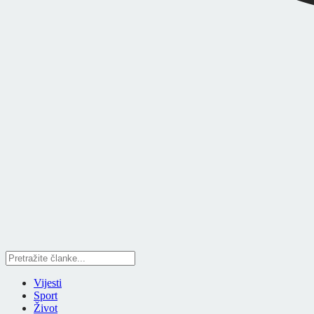
Vijesti
Sport
Život