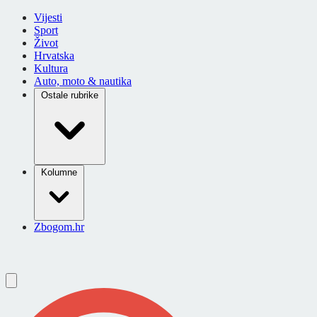
Vijesti
Sport
Život
Hrvatska
Kultura
Auto, moto & nautika
Ostale rubrike
Kolumne
Zbogom.hr