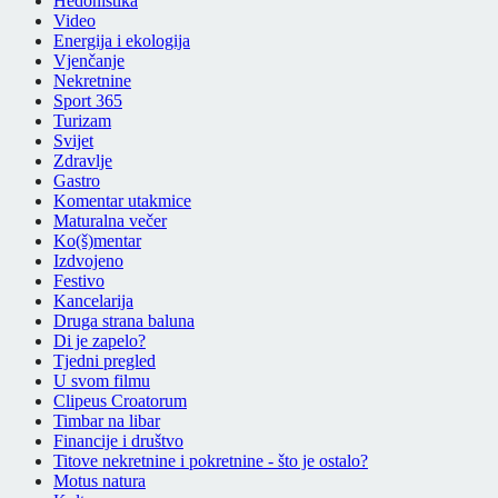
Hedonistika
Video
Energija i ekologija
Vjenčanje
Nekretnine
Sport 365
Turizam
Svijet
Zdravlje
Gastro
Komentar utakmice
Maturalna večer
Ko(š)mentar
Izdvojeno
Festivo
Kancelarija
Druga strana baluna
Di je zapelo?
Tjedni pregled
U svom filmu
Clipeus Croatorum
Timbar na libar
Financije i društvo
Titove nekretnine i pokretnine - što je ostalo?
Motus natura