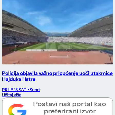
Policija objavila važno priopćenje uoči utakmice
Hajduka i Istre
PRIJE 13 SATI
· Sport
Učitaj više