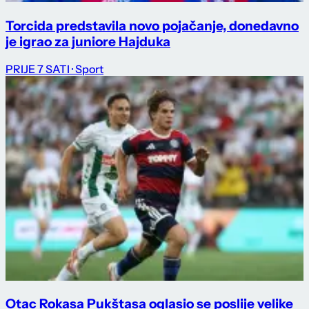
Torcida predstavila novo pojačanje, donedavno
je igrao za juniore Hajduka
PRIJE 7 SATI
· Sport
Otac Rokasa Pukštasa oglasio se poslije velike