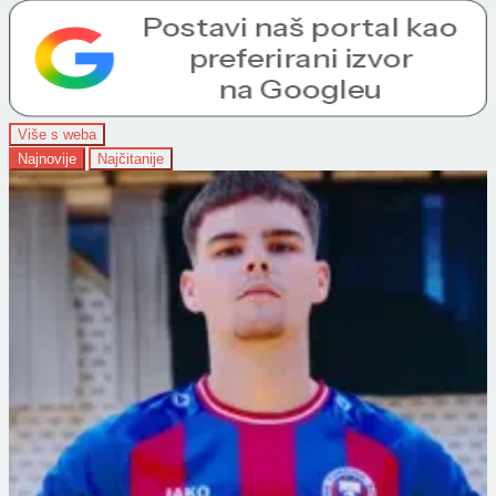
Više s weba
Najnovije
Najčitanije