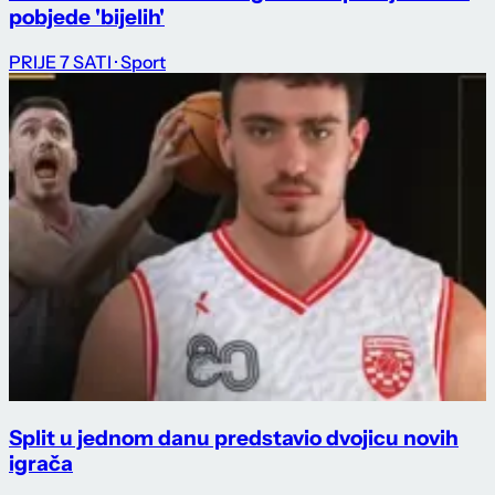
pobjede 'bijelih'
PRIJE 7 SATI
· Sport
Split u jednom danu predstavio dvojicu novih
igrača