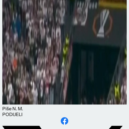
Piše
N. M.
PODIJELI