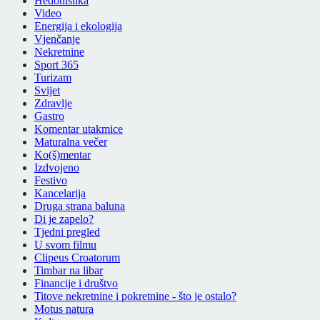
Hedonistika
Video
Energija i ekologija
Vjenčanje
Nekretnine
Sport 365
Turizam
Svijet
Zdravlje
Gastro
Komentar utakmice
Maturalna večer
Ko(š)mentar
Izdvojeno
Festivo
Kancelarija
Druga strana baluna
Di je zapelo?
Tjedni pregled
U svom filmu
Clipeus Croatorum
Timbar na libar
Financije i društvo
Titove nekretnine i pokretnine - što je ostalo?
Motus natura