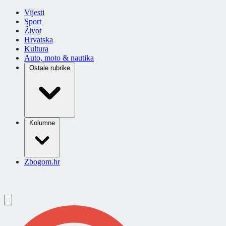
Vijesti
Sport
Život
Hrvatska
Kultura
Auto, moto & nautika
Ostale rubrike
Kolumne
Zbogom.hr