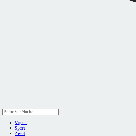
Vijesti
Sport
Život