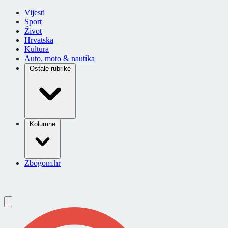
Vijesti
Sport
Život
Hrvatska
Kultura
Auto, moto & nautika
Ostale rubrike
Kolumne
Zbogom.hr