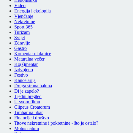
Hedonistika
Video
Energija i ekologija
Vjenčanje
Nekretnine
Sport 365
Turizam
Svijet
Zdravlje
Gastro
Komentar utakmice
Maturalna večer
Ko(š)mentar
Izdvojeno
Festivo
Kancelarija
Druga strana baluna
Di je zapelo?
Tjedni pregled
U svom filmu
Clipeus Croatorum
Timbar na libar
Financije i društvo
Titove nekretnine i pokretnine - što je ostalo?
Motus natura