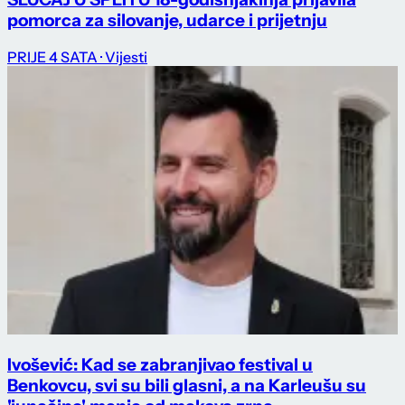
pomorca za silovanje, udarce i prijetnju
PRIJE 4 SATA
· Vijesti
Ivošević: Kad se zabranjivao festival u
Benkovcu, svi su bili glasni, a na Karleušu su