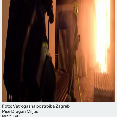
Foto: Vatrogasna postrojba Zagreb
Piše
Dragan Miljuš
PODIJELI