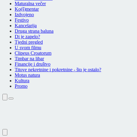
Maturalna večer
Ko(š)mentar
Izdvojeno
Festivo
Kancelarija
Druga strana baluna
Di je zapelo?
Tjedni pregled
U svom filmu
Clipeus Croatorum
Timbar na libar
Financije i društvo
Titove nekretnine i pokretnine - što je ostalo?
Motus natura
Kultura
Promo