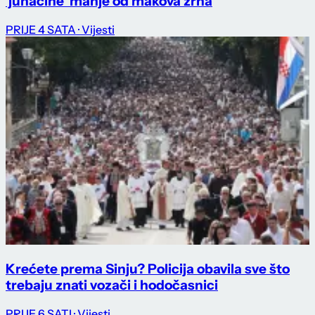
'junačine' manje od makova zrna
PRIJE 4 SATA
· Vijesti
Krećete prema Sinju? Policija obavila sve što
trebaju znati vozači i hodočasnici
PRIJE 6 SATI
· Vijesti