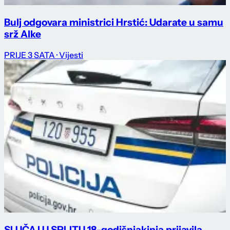
Bulj odgovara ministrici Hrstić: Udarate u samu
srž Alke
PRIJE 3 SATA
· Vijesti
SLUČAJ U SPLITU 18-godišnjakinja prijavila