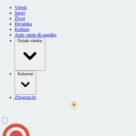
Vijesti
Sport
Život
Hrvatska
Kultura
Auto, moto & nautika
Ostale rubrike
Kolumne
Zbogom.hr