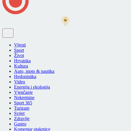
Vijesti
Sport
Život
Hrvatska
Kultura
Auto, moto & nautika
Hedonistika
Video
Energija i ekologija
Vjenčanje
Nekretnine
Sport 365
Turizam
Svijet
Zdravlje
Gastro
Komentar utakmice