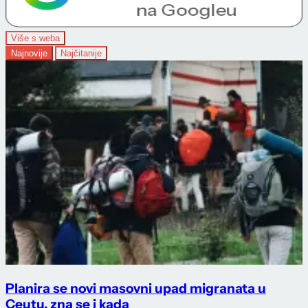
Više s weba
Najnovije
Najčitanije
Planira se novi masovni upad migranata u
Ceutu, zna se i kada