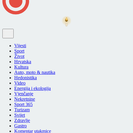
Vijesti
Sport
Život
Hrvatska
Kultura
Auto, moto & nautika
Hedonistika
Video
Energija i ekologija
Vjenčanje
Nekretnine
Sport 365
Turizam
Svijet
Zdravlje
Gastro
Komentar utakmice