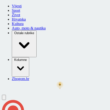
Vijesti
Sport
Život
Hrvatska
Kultura
Auto, moto & nautika
Ostale rubrike
Kolumne
Zbogom.hr