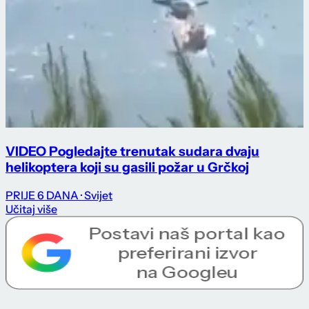
VIDEO Pogledajte trenutak sudara dvaju
helikoptera koji su gasili požar u Grčkoj
PRIJE 6 DANA
· Svijet
Učitaj više