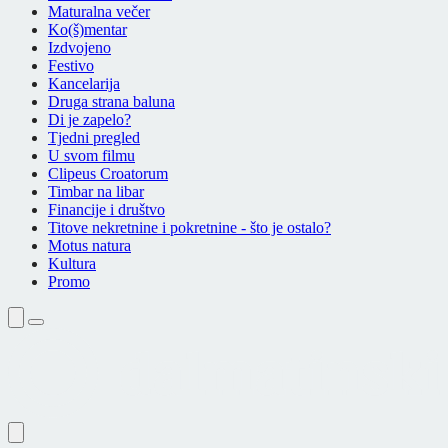
Maturalna večer
Ko(š)mentar
Izdvojeno
Festivo
Kancelarija
Druga strana baluna
Di je zapelo?
Tjedni pregled
U svom filmu
Clipeus Croatorum
Timbar na libar
Financije i društvo
Titove nekretnine i pokretnine - što je ostalo?
Motus natura
Kultura
Promo