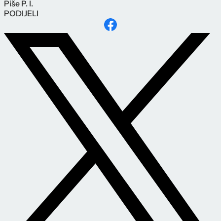
Piše
P. I.
PODIJELI