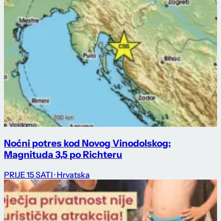
Noćni potres kod Novog Vinodolskog:
Magnituda 3,5 po Richteru
PRIJE 15 SATI
· Hrvatska