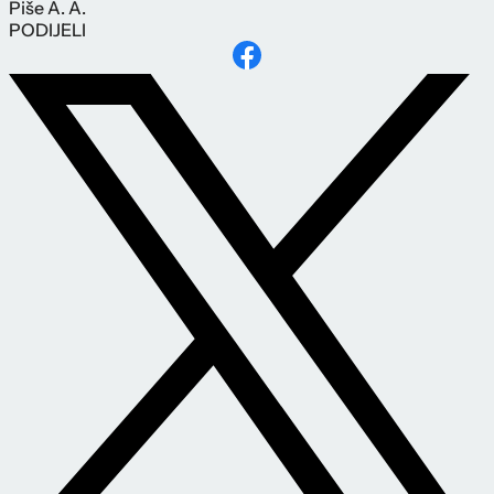
Piše
A. A.
PODIJELI