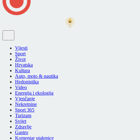
Vijesti
Sport
Život
Hrvatska
Kultura
Auto, moto & nautika
Hedonistika
Video
Energija i ekologija
Vjenčanje
Nekretnine
Sport 365
Turizam
Svijet
Zdravlje
Gastro
Komentar utakmice