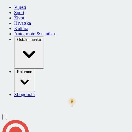
Vijesti
Sport
Život
Hrvatska
Kultura
Auto, moto & nautika
Ostale rubrike
Kolumne
Zbogom.hr