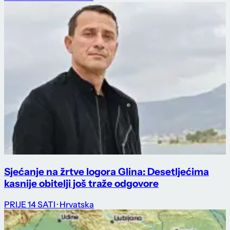
Sjećanje na žrtve logora Glina: Desetljećima
kasnije obitelji još traže odgovore
PRIJE 14 SATI
· Hrvatska