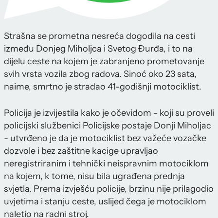
Strašna se prometna nesreća dogodila na cesti
između Donjeg Miholjca i Svetog Đurđa, i to na
dijelu ceste na kojem je zabranjeno prometovanje
svih vrsta vozila zbog radova. Sinoć oko 23 sata,
naime, smrtno je stradao 41-godišnji motociklist.
Policija je izvijestila kako je očevidom - koji su proveli
policijski službenici Policijske postaje Donji Miholjac
- utvrđeno je da je motociklist bez važeće vozačke
dozvole i bez zaštitne kacige upravljao
neregistriranim i tehnički neispravnim motociklom
na kojem, k tome, nisu bila ugrađena prednja
svjetla. Prema izvješću policije, brzinu nije prilagodio
uvjetima i stanju ceste, uslijed čega je motociklom
naletio na radni stroj.