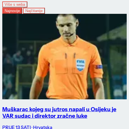
Više s weba
Najnovije
Najčitanije
Muškarac kojeg su jutros napali u Osijeku je
VAR sudac i direktor zračne luke
PRIJE 13 SATI
· Hrvatska