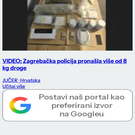
VIDEO: Zagrebačka policija pronašla više od 8
kg droge
JUČER
· Hrvatska
Učitaj više