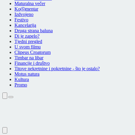
Maturalna večer
Ko(š)mentar
Izdvojeno
Festivo
Kancelarija
Druga strana baluna
Di je zapelo?
Tjedni pregled
U svom filmu
Clipeus Croatorum
Timbar na libar
Financije i društvo
Titove nekretnine i pokretnine - što je ostalo?
Motus natura
Kultura
Promo