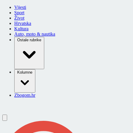
Vijesti
Sport
Život
Hrvatska
Kultura
Auto, moto & nautika
Ostale rubrike
Kolumne
Zbogom.hr