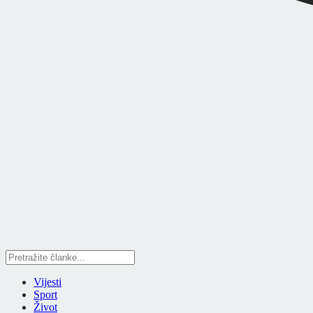
Vijesti
Sport
Život