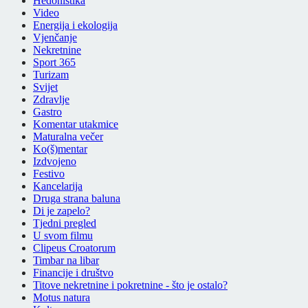
Hedonistika
Video
Energija i ekologija
Vjenčanje
Nekretnine
Sport 365
Turizam
Svijet
Zdravlje
Gastro
Komentar utakmice
Maturalna večer
Ko(š)mentar
Izdvojeno
Festivo
Kancelarija
Druga strana baluna
Di je zapelo?
Tjedni pregled
U svom filmu
Clipeus Croatorum
Timbar na libar
Financije i društvo
Titove nekretnine i pokretnine - što je ostalo?
Motus natura