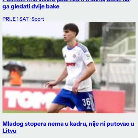
ga gledati dvije bake
PRIJE 1 SAT
· Sport
Mladog stopera nema u kadru, nije ni putovao u
Litvu