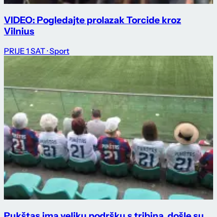
VIDEO: Pogledajte prolazak Torcide kroz
Vilnius
PRIJE 1 SAT
· Sport
Pukštas ima veliku podršku s tribina, došle su