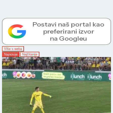
Više s weba
Najnovije
Najčitanije