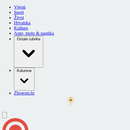
Vijesti
Sport
Život
Hrvatska
Kultura
Auto, moto & nautika
Ostale rubrike
Kolumne
Zbogom.hr