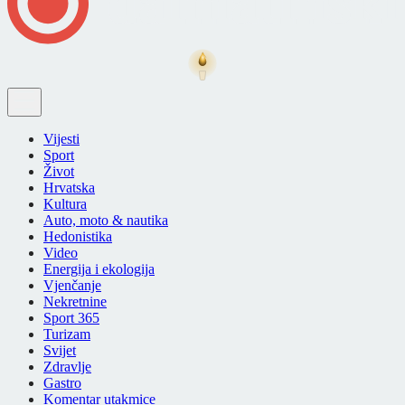
Vijesti
Sport
Život
Hrvatska
Kultura
Auto, moto & nautika
Hedonistika
Video
Energija i ekologija
Vjenčanje
Nekretnine
Sport 365
Turizam
Svijet
Zdravlje
Gastro
Komentar utakmice