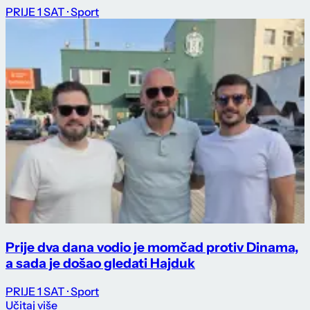
PRIJE 1 SAT
· Sport
Prije dva dana vodio je momčad protiv Dinama,
a sada je došao gledati Hajduk
PRIJE 1 SAT
· Sport
Učitaj više