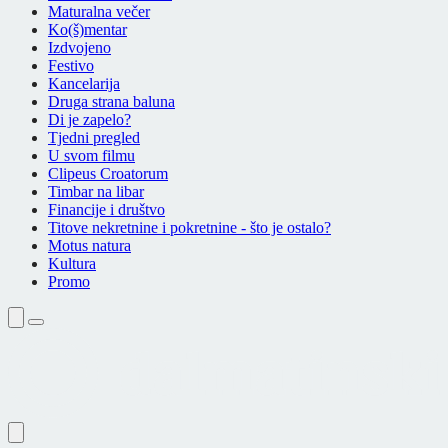
Maturalna večer
Ko(š)mentar
Izdvojeno
Festivo
Kancelarija
Druga strana baluna
Di je zapelo?
Tjedni pregled
U svom filmu
Clipeus Croatorum
Timbar na libar
Financije i društvo
Titove nekretnine i pokretnine - što je ostalo?
Motus natura
Kultura
Promo