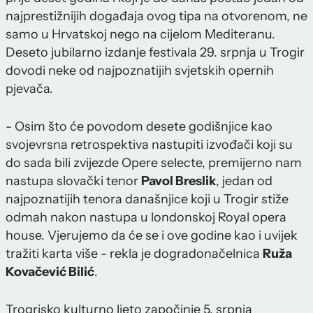
najprestižnijih događaja ovog tipa na otvorenom, ne
samo u Hrvatskoj nego na cijelom Mediteranu.
Deseto jubilarno izdanje festivala 29. srpnja u Trogir
dovodi neke od najpoznatijih svjetskih opernih
pjevača.
- Osim što će povodom desete godišnjice kao
svojevrsna retrospektiva nastupiti izvođači koji su
do sada bili zvijezde Opere selecte, premijerno nam
nastupa slovački tenor
Pavol Breslik
, jedan od
najpoznatijih tenora današnjice koji u Trogir stiže
odmah nakon nastupa u londonskoj Royal opera
house. Vjerujemo da će se i ove godine kao i uvijek
tražiti karta više - rekla je dogradonačelnica
Ruža
Kovačević Bilić
.
Trogrisko kulturno ljeto započinje 5. srpnja