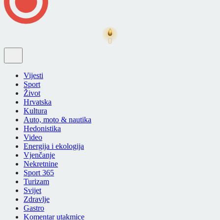
Vijesti
Sport
Život
Hrvatska
Kultura
Auto, moto & nautika
Hedonistika
Video
Energija i ekologija
Vjenčanje
Nekretnine
Sport 365
Turizam
Svijet
Zdravlje
Gastro
Komentar utakmice