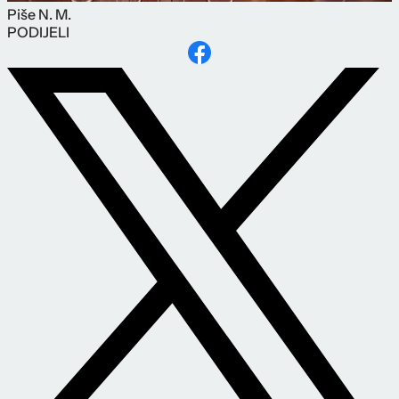
Piše
N. M.
PODIJELI