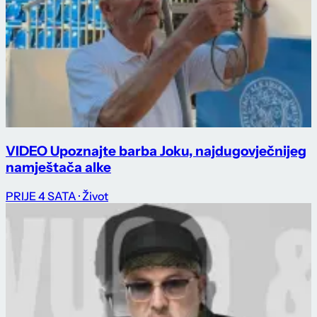
VIDEO Upoznajte barba Joku, najdugovječnijeg
namještača alke
PRIJE 4 SATA
· Život