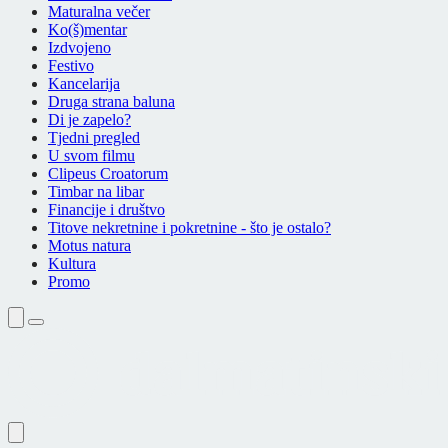
Maturalna večer
Ko(š)mentar
Izdvojeno
Festivo
Kancelarija
Druga strana baluna
Di je zapelo?
Tjedni pregled
U svom filmu
Clipeus Croatorum
Timbar na libar
Financije i društvo
Titove nekretnine i pokretnine - što je ostalo?
Motus natura
Kultura
Promo