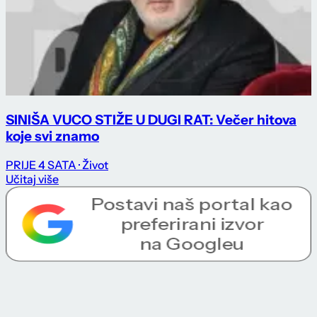
SINIŠA VUCO STIŽE U DUGI RAT: Večer hitova
koje svi znamo
PRIJE 4 SATA
· Život
Učitaj više