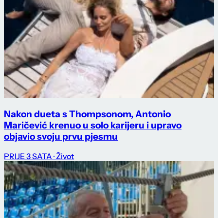
Nakon dueta s Thompsonom, Antonio
Maričević krenuo u solo karijeru i upravo
objavio svoju prvu pjesmu
PRIJE 3 SATA
· Život