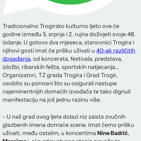
Tradicionalno Trogirsko kulturno ljeto ove će
godine između 5. srpnja i 2. rujna doživjeti svoje 48.
izdanje. U gotovo dva mjeseca, stanovnici Trogira i
njihovi gosti imat će priliku uživati u
40-ak različitih
događanja
, od koncerata, festivala, predstava,
izložbi, ribarskih fešta, sportskih natjecanja…
Organizatori, TZ grada Trogira i Grad Trogir,
osobito su ponosni što su osigurali nastupe
najeminentnijih domaćih izvođača te tako dignuli
manifestaciju na još jednu razinu više.
- U naš grad ovog ljeta dolazi niz zaista zvučnih
glazbenih imena domaće scene. Imat ćemo priliku
uživati, među ostalim, u koncertima
Nine Badrić
,