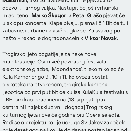
Massima
i, ako zdravstveno stanje pjevača to
dozvoli, Parnog valjka. Nastupit će još i vrhunski
mladi tenor
Marko Škugor
, a
Petar Grašo
pjevat će
u sklopu koncerta 'Klape pivaju, pisma liči'. Bit će tu i
zabavne, i urbane i klasične glazbe. Za svakog po
nešto - rekao je dogradonačelnik
Viktor Novak
.
Trogirsko ljeto bogatije je za neke nove
manifestacije. Osim već poznatog festivala
elektronske glazbe, 'Moondance', tijekom kojeg će
Kula Kamerlengo 9., 10. i 11. kolovoza postati
diskoteka na otvorenom, trogirska kamena
ljepotica po prvi put bit će kulisa KulaKula festivalu s
TBF-om kao headlinerima (13. srpnja). Ipak,
centralni i najekskluzivniji događaj Trogirskog
kulturnog ljeta i ove će godine biti Opera selecta.
Radi se o projektu koji je udruga Sv. Jakov započela
prije deset godina i koji je do danas postao jedan od