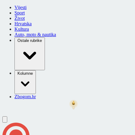
Vijesti
Sport
Život
Hrvatska
Kultura
Auto, moto & nautika
Ostale rubrike
Kolumne
Zbogom.hr