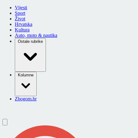
Vijesti
Sport
Život
Hrvatska
Kultura
Auto, moto & nautika
Ostale rubrike
Kolumne
Zbogom.hr