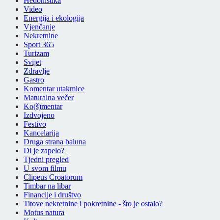
Hedonistika
Video
Energija i ekologija
Vjenčanje
Nekretnine
Sport 365
Turizam
Svijet
Zdravlje
Gastro
Komentar utakmice
Maturalna večer
Ko(š)mentar
Izdvojeno
Festivo
Kancelarija
Druga strana baluna
Di je zapelo?
Tjedni pregled
U svom filmu
Clipeus Croatorum
Timbar na libar
Financije i društvo
Titove nekretnine i pokretnine - što je ostalo?
Motus natura