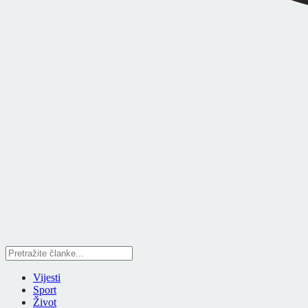
Vijesti
Sport
Život