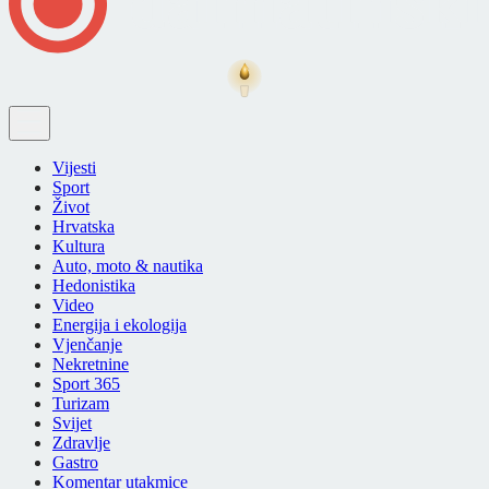
Vijesti
Sport
Život
Hrvatska
Kultura
Auto, moto & nautika
Hedonistika
Video
Energija i ekologija
Vjenčanje
Nekretnine
Sport 365
Turizam
Svijet
Zdravlje
Gastro
Komentar utakmice