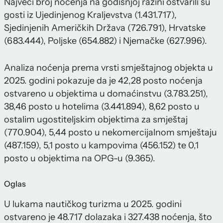
Najveći broj noćenja na godišnjoj razini ostvarili su
gosti iz Ujedinjenog Kraljevstva (1.431.717),
Sjedinjenih Američkih Država (726.791), Hrvatske
(683.444), Poljske (654.882) i Njemačke (627.996).
Analiza noćenja prema vrsti smještajnog objekta u
2025. godini pokazuje da je 42,28 posto noćenja
ostvareno u objektima u domaćinstvu (3.783.251),
38,46 posto u hotelima (3.441.894), 8,62 posto u
ostalim ugostiteljskim objektima za smještaj
(770.904), 5,44 posto u nekomercijalnom smještaju
(487.159), 5,1 posto u kampovima (456.152) te 0,1
posto u objektima na OPG-u (9.365).
Oglas
U lukama nautičkog turizma u 2025. godini
ostvareno je 48.717 dolazaka i 327.438 noćenja, što