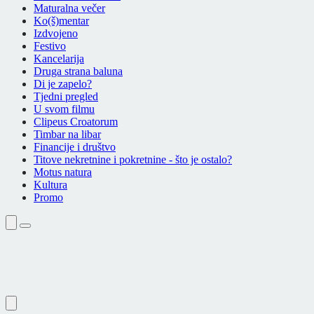
Maturalna večer
Ko(š)mentar
Izdvojeno
Festivo
Kancelarija
Druga strana baluna
Di je zapelo?
Tjedni pregled
U svom filmu
Clipeus Croatorum
Timbar na libar
Financije i društvo
Titove nekretnine i pokretnine - što je ostalo?
Motus natura
Kultura
Promo