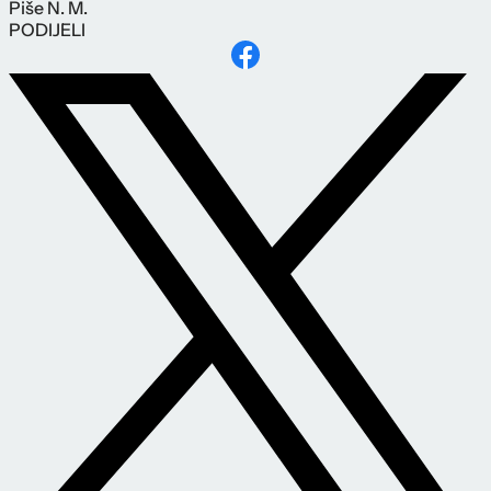
Piše
N. M.
PODIJELI