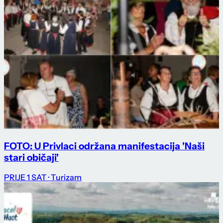
FOTO: U Privlaci održana manifestacija 'Naši
stari običaji'
PRIJE 1 SAT
· Turizam