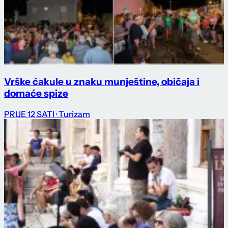
Vrške ćakule u znaku munještine, običaja i
domaće spize
PRIJE 12 SATI
· Turizam