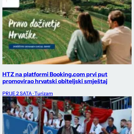
HTZ na platformi Booking.com prvi put
promovirao hrvatski obiteljski smještaj
PRIJE 2 SATA
· Turizam