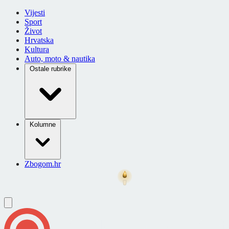
Vijesti
Sport
Život
Hrvatska
Kultura
Auto, moto & nautika
Ostale rubrike
Kolumne
Zbogom.hr