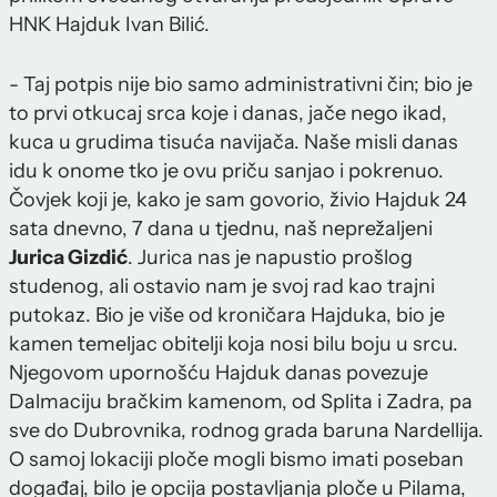
HNK Hajduk Ivan Bilić.
- Taj potpis nije bio samo administrativni čin; bio je
to prvi otkucaj srca koje i danas, jače nego ikad,
kuca u grudima tisuća navijača. Naše misli danas
idu k onome tko je ovu priču sanjao i pokrenuo.
Čovjek koji je, kako je sam govorio, živio Hajduk 24
sata dnevno, 7 dana u tjednu, naš neprežaljeni
Jurica Gizdić
. Jurica nas je napustio prošlog
studenog, ali ostavio nam je svoj rad kao trajni
putokaz. Bio je više od kroničara Hajduka, bio je
kamen temeljac obitelji koja nosi bilu boju u srcu.
Njegovom upornošću Hajduk danas povezuje
Dalmaciju bračkim kamenom, od Splita i Zadra, pa
sve do Dubrovnika, rodnog grada baruna Nardellija.
O samoj lokaciji ploče mogli bismo imati poseban
događaj, bilo je opcija postavljanja ploče u Pilama,