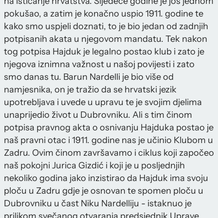
na isticanje hrvatstva. Sljedeće godine je još jednom
pokušao, a zatim je konačno uspio 1911. godine te
kako smo uspjeli doznati, to je bio jedan od zadnjih
potpisanih akata u njegovom mandatu. Tek nakon
tog potpisa Hajduk je legalno postao klub i zato je
njegova iznimna važnost u našoj povijesti i zato
smo danas tu. Barun Nardelli je bio više od
namjesnika, on je tražio da se hrvatski jezik
upotrebljava i uvede u upravu te je svojim djelima
unaprijedio život u Dubrovniku. Ali s tim činom
potpisa pravnog akta o osnivanju Hajduka postao je
naš pravni otac i 1911. godine nas je učinio Klubom u
Zadru. Ovim činom završavamo i ciklus koji započeo
naš pokojni Jurica Gizdić i koji je u posljednjih
nekoliko godina jako inzistirao da Hajduk ima svoju
ploču u Zadru gdje je osnovan te spomen ploču u
Dubrovniku u čast Niku Nardelliju - istaknuo je
prilikom svečanog otvaranja predsjednik Uprave