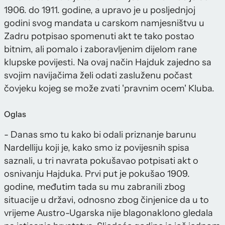
1906. do 1911. godine, a upravo je u posljednjoj
godini svog mandata u carskom namjesništvu u
Zadru potpisao spomenuti akt te tako postao
bitnim, ali pomalo i zaboravljenim dijelom rane
klupske povijesti. Na ovaj način Hajduk zajedno sa
svojim navijačima želi odati zasluženu počast
čovjeku kojeg se može zvati 'pravnim ocem' Kluba.
Oglas
- Danas smo tu kako bi odali priznanje barunu
Nardelliju koji je, kako smo iz povijesnih spisa
saznali, u tri navrata pokušavao potpisati akt o
osnivanju Hajduka. Prvi put je pokušao 1909.
godine, međutim tada su mu zabranili zbog
situacije u državi, odnosno zbog činjenice da u to
vrijeme Austro-Ugarska nije blagonaklono gledala