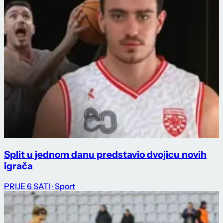
Split u jednom danu predstavio dvojicu novih
igrača
PRIJE 6 SATI
· Sport