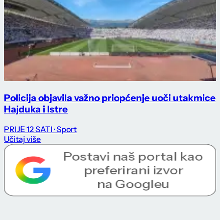
Policija objavila važno priopćenje uoči utakmice
Hajduka i Istre
PRIJE 12 SATI
· Sport
Učitaj više