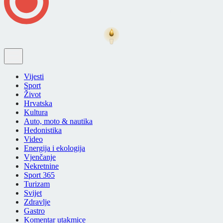
Vijesti
Sport
Život
Hrvatska
Kultura
Auto, moto & nautika
Hedonistika
Video
Energija i ekologija
Vjenčanje
Nekretnine
Sport 365
Turizam
Svijet
Zdravlje
Gastro
Komentar utakmice