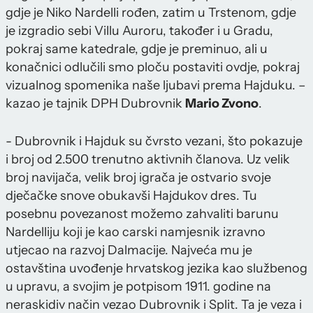
gdje je Niko Nardelli rođen, zatim u Trstenom, gdje
je izgradio sebi Villu Auroru, također i u Gradu,
pokraj same katedrale, gdje je preminuo, ali u
konačnici odlučili smo ploču postaviti ovdje, pokraj
vizualnog spomenika naše ljubavi prema Hajduku. –
kazao je tajnik DPH Dubrovnik
Mario Zvono
.
- Dubrovnik i Hajduk su čvrsto vezani, što pokazuje
i broj od 2.500 trenutno aktivnih članova. Uz velik
broj navijača, velik broj igrača je ostvario svoje
dječačke snove obukavši Hajdukov dres. Tu
posebnu povezanost možemo zahvaliti barunu
Nardelliju koji je kao carski namjesnik izravno
utjecao na razvoj Dalmacije. Najveća mu je
ostavština uvođenje hrvatskog jezika kao službenog
u upravu, a svojim je potpisom 1911. godine na
neraskidiv način vezao Dubrovnik i Split. Ta je veza i