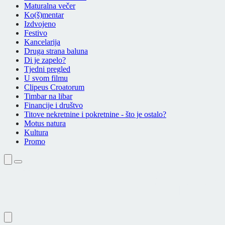
Maturalna večer
Ko(š)mentar
Izdvojeno
Festivo
Kancelarija
Druga strana baluna
Di je zapelo?
Tjedni pregled
U svom filmu
Clipeus Croatorum
Timbar na libar
Financije i društvo
Titove nekretnine i pokretnine - što je ostalo?
Motus natura
Kultura
Promo