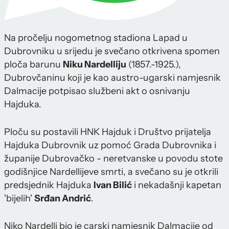
Na pročelju nogometnog stadiona Lapad u
Dubrovniku u srijedu je svečano otkrivena spomen
ploča barunu
Niku Nardelliju
(1857.-1925.),
Dubrovčaninu koji je kao austro-ugarski namjesnik
Dalmacije potpisao službeni akt o osnivanju
Hajduka.
Ploču su postavili HNK Hajduk i Društvo prijatelja
Hajduka Dubrovnik uz pomoć Grada Dubrovnika i
županije Dubrovačko - neretvanske u povodu stote
godišnjice Nardellijeve smrti, a svečano su je otkrili
predsjednik Hajduka
Ivan Bilić
i nekadašnji kapetan
'bijelih'
Srđan Andrić
.
Niko Nardelli bio je carski namjesnik Dalmacije od