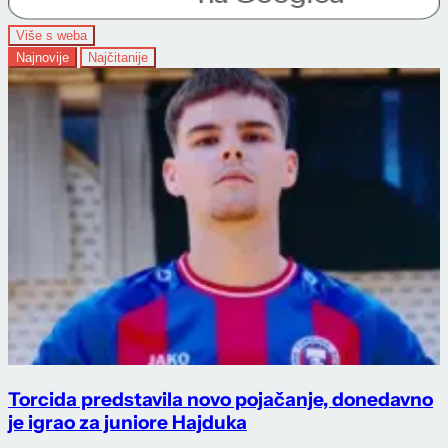
Više s weba
Najnovije
Najčitanije
Torcida predstavila novo pojačanje, donedavno
je igrao za juniore Hajduka