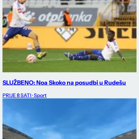
SLUŽBENO: Noa Skoko na posudbi u Rudešu
PRIJE 8 SATI
· Sport