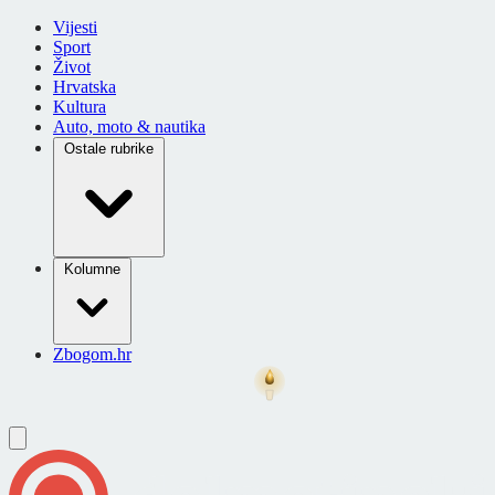
Vijesti
Sport
Život
Hrvatska
Kultura
Auto, moto & nautika
Ostale rubrike
Kolumne
Zbogom.hr