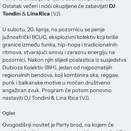
Ostatak večeri i noći okupljene će zabavljati
DJ
Tondin
i &
Lina Rica
(VJ).
U subotu, 20. lipnja, na pozornicu se penje
južnoafrički BCUC, eksplozivni kolektiv koji briše
granice između funka, hip-hopa i tradicionalnih
ritmova, stvarajući sirovu i zaraznu energiju na
pozornici. Nakon njih slijedi poslastica iz susjedstva
Dubioza Kolektiv (BiH), jedan od najpoznatijih
regionalnih bendova, koji kombinira ska, reggae,
punk i balkanske motive u moćan društveno
angažiran zvuk. Program će potom ponovno
nastaviti DJ Tondini & Lina Rica (VJ).
Oglas
Ovogodišnji novitet je Party brod, na kojem će