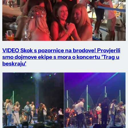
VIDEO Skok s pozornice na brodove! Provjerili
smo dojmove ekipe s mora o koncertu 'Trag u
beskraju'