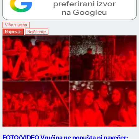
Više s weba
Najnovije
Najčitanije
FOTO/VIDEO Vrućina ne popušta ni navečer: