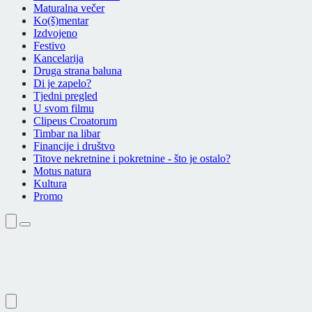
Maturalna večer
Ko(š)mentar
Izdvojeno
Festivo
Kancelarija
Druga strana baluna
Di je zapelo?
Tjedni pregled
U svom filmu
Clipeus Croatorum
Timbar na libar
Financije i društvo
Titove nekretnine i pokretnine - što je ostalo?
Motus natura
Kultura
Promo