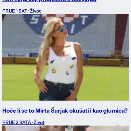
PRIJE 1 SAT
· Život
Hoće li se to Mirta Šurjak okušati i kao glumica?
PRIJE 2 SATA
· Život