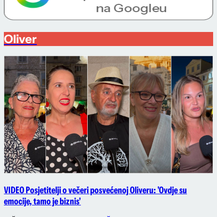
Oliver
VIDEO Posjetitelji o večeri posvećenoj Oliveru: 'Ovdje su
emocije, tamo je biznis'