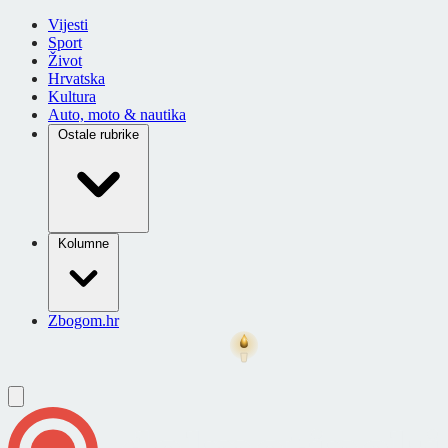
Vijesti
Sport
Život
Hrvatska
Kultura
Auto, moto & nautika
Ostale rubrike
Kolumne
Zbogom.hr