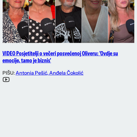
VIDEO Posjetitelji o večeri posvećenoj Oliveru: 'Ovdje su
emocije, tamo je biznis'
PIŠU:
Antonia Pešić
,
Anđela Čokolić