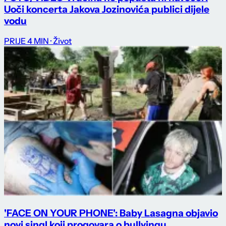
Uoči koncerta Jakova Jozinovića publici dijele
vodu
PRIJE 4 MIN
· Život
'FACE ON YOUR PHONE': Baby Lasagna objavio
novi singl koji progovara o bullyingu