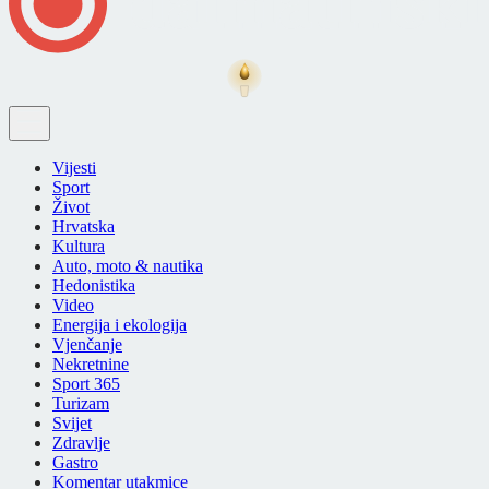
Vijesti
Sport
Život
Hrvatska
Kultura
Auto, moto & nautika
Hedonistika
Video
Energija i ekologija
Vjenčanje
Nekretnine
Sport 365
Turizam
Svijet
Zdravlje
Gastro
Komentar utakmice