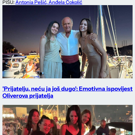
PIŠU:
Antonia Pešić
,
Anđela Čokolić
'Prijatelju, neću ja još dugo': Emotivna ispovijest
Oliverova prijatelja