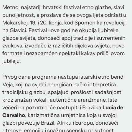
Metno, najstariji hrvatski festival etno glazbe, slavi
punoljetnost, a proslava će se ovoga ljeta održati u
Makarskoj, 19. i 20. lipnja, kod Spomenika revoluciji
na Glavici. Festival i ove godine okuplja ljubitelje
glazbe svijeta, donoseći spoj tradicije i suvremenih
zvukova, izvođače iz različitih dijelova svijeta, nove
formate i nezapamćen spektakl kakav priliči ovom
jubileju.
Prvog dana programa nastupa istarski etno bend
Veja, koji na svjež i energičan način interpretira
tradicijsku glazbu, spajajući prošlost i sadašnjost
kroz snažan vokal i autentične aranžmane. Iste
večeri na pozornici će nastupiti i Brazilka
Lucia de
Carvalho
, karizmatična umjetnica koja u svojoj
glazbi povezuje Brazil, Afriku i Europu, donoseći
ritmove, emociju i snažnu scensku prisutnost.