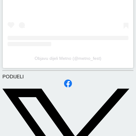
Objavu dijeli Metno (@metno_fest)
PODIJELI