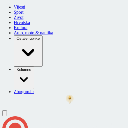
Vijesti
Sport
Život
Hrvatska
Kultura
Auto, moto & nautika
Ostale rubrike
Kolumne
Zbogom.hr