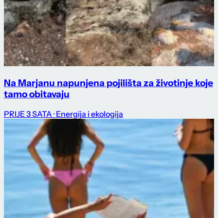
Na Marjanu napunjena pojilišta za životinje koje
tamo obitavaju
PRIJE 3 SATA
· Energija i ekologija