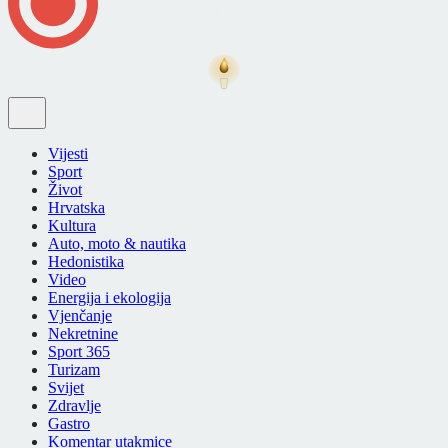
Vijesti
Sport
Život
Hrvatska
Kultura
Auto, moto & nautika
Hedonistika
Video
Energija i ekologija
Vjenčanje
Nekretnine
Sport 365
Turizam
Svijet
Zdravlje
Gastro
Komentar utakmice