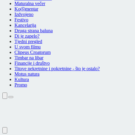
Maturalna večer
Ko(š)mentar
Izdvojeno
Festivo
Kancelarija
Druga strana baluna
Di je zapelo?
Tjedni pregled
U svom filmu
Clipeus Croatorum
Timbar na libar
Financije i društvo
Titove nekretnine i pokretnine - što je ostalo?
Motus natura
Kultura
Promo