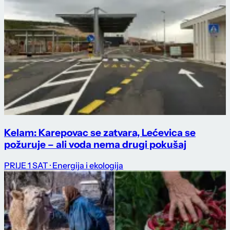
Kelam: Karepovac se zatvara, Lećevica se
požuruje – ali voda nema drugi pokušaj
PRIJE 1 SAT
· Energija i ekologija