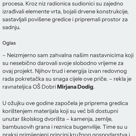
procesa. Kroz niz radionica sudionici su zajedno
izrađivali elemente vrta, bojali drvene konstrukcije,
sastavljali povišene gredice i pripremali prostor za
sadnju.
Oglas
– Neizmjerno sam zahvalna našim nastavnicima koji
su nesebično darovali svoje slobodno vrijeme za
ovaj projekt. Njihov trud i energija izvan redovnog
rada pokretačka su snaga cijele ove priče. – rekla je
ravnateljica OŠ Dobri
Mirjana Dodig
.
U ožujku ove godine započela je priprema gredica
korištenjem materijala koji su već bili dostupni
unutar školskog dvorišta – kamenja, zemlje,
bambusovih grana i reznica bugenvilije. Time su u
praksi primijenjeni principi kružnog gospodarstva i