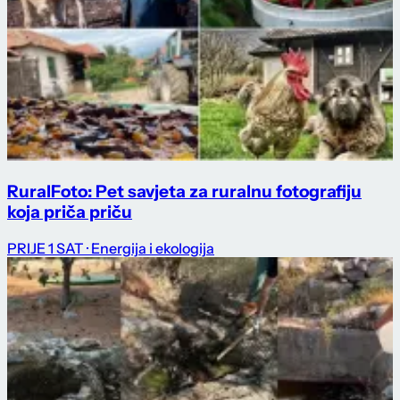
RuralFoto: Pet savjeta za ruralnu fotografiju
koja priča priču
PRIJE 1 SAT
· Energija i ekologija