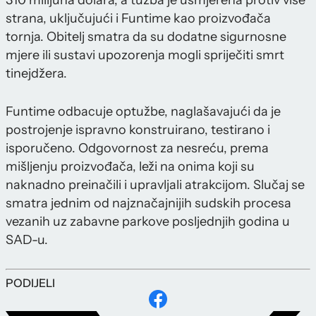
310 milijuna dolara, a tužba je usmjerena protiv više
strana, uključujući i Funtime kao proizvođača
tornja. Obitelj smatra da su dodatne sigurnosne
mjere ili sustavi upozorenja mogli spriječiti smrt
tinejdžera.
Funtime odbacuje optužbe, naglašavajući da je
postrojenje ispravno konstruirano, testirano i
isporučeno. Odgovornost za nesreću, prema
mišljenju proizvođača, leži na onima koji su
naknadno preinačili i upravljali atrakcijom. Slučaj se
smatra jednim od najznačajnijih sudskih procesa
vezanih uz zabavne parkove posljednjih godina u
SAD-u.
PODIJELI