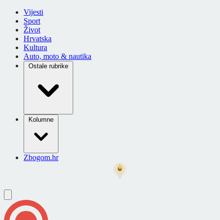
Vijesti
Sport
Život
Hrvatska
Kultura
Auto, moto & nautika
Ostale rubrike
Kolumne
Zbogom.hr