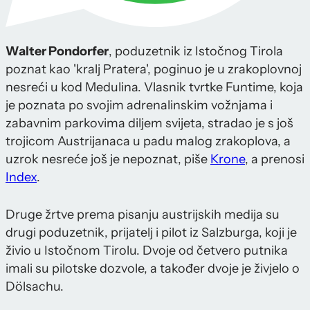
Walter Pondorfer
, poduzetnik iz Istočnog Tirola
poznat kao 'kralj Pratera', poginuo je u zrakoplovnoj
nesreći u kod Medulina. Vlasnik tvrtke Funtime, koja
je poznata po svojim adrenalinskim vožnjama i
zabavnim parkovima diljem svijeta, stradao je s još
trojicom Austrijanaca u padu malog zrakoplova, a
uzrok nesreće još je nepoznat, piše
Krone
, a prenosi
Index
.
Druge žrtve prema pisanju austrijskih medija su
drugi poduzetnik, prijatelj i pilot iz Salzburga, koji je
živio u Istočnom Tirolu. Dvoje od četvero putnika
imali su pilotske dozvole, a također dvoje je živjelo o
Dölsachu.