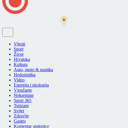
Vijesti
Sport
Život
Hrvatska
Kultura
Auto, moto & nautika
Hedonistika
Video
Energija i ekologija
Vjenčanje
Nekretnine
Sport 365
Turizam
Svijet
Zdravlje
Gastro
Komentar utakmice