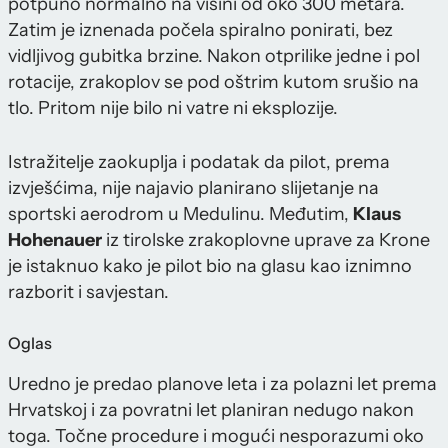
potpuno normalno na visini od oko 300 metara.
Zatim je iznenada počela spiralno ponirati, bez
vidljivog gubitka brzine. Nakon otprilike jedne i pol
rotacije, zrakoplov se pod oštrim kutom srušio na
tlo. Pritom nije bilo ni vatre ni eksplozije.
Istražitelje zaokuplja i podatak da pilot, prema
izvješćima, nije najavio planirano slijetanje na
sportski aerodrom u Medulinu. Međutim,
Klaus
Hohenauer
iz tirolske zrakoplovne uprave za Krone
je istaknuo kako je pilot bio na glasu kao iznimno
razborit i savjestan.
Oglas
Uredno je predao planove leta i za polazni let prema
Hrvatskoj i za povratni let planiran nedugo nakon
toga. Točne procedure i mogući nesporazumi oko