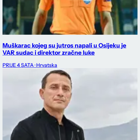
Muškarac kojeg su jutros napali u Osijeku je
VAR sudac i direktor zračne luke
PRIJE 4 SATA
· Hrvatska