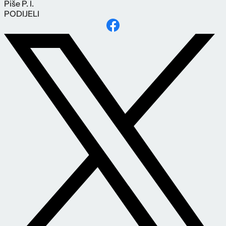
Piše
P. I.
PODIJELI