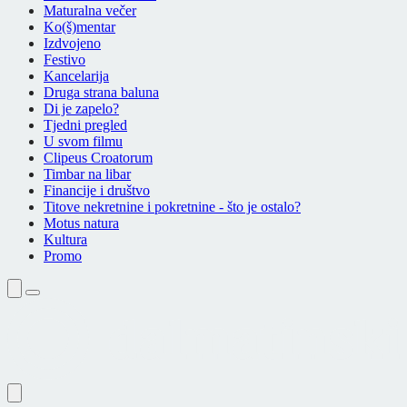
Maturalna večer
Ko(š)mentar
Izdvojeno
Festivo
Kancelarija
Druga strana baluna
Di je zapelo?
Tjedni pregled
U svom filmu
Clipeus Croatorum
Timbar na libar
Financije i društvo
Titove nekretnine i pokretnine - što je ostalo?
Motus natura
Kultura
Promo