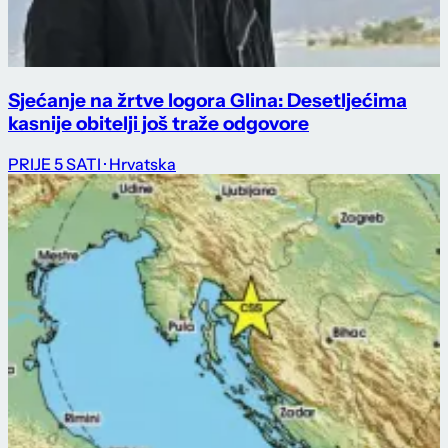
Sjećanje na žrtve logora Glina: Desetljećima
kasnije obitelji još traže odgovore
PRIJE 5 SATI
· Hrvatska