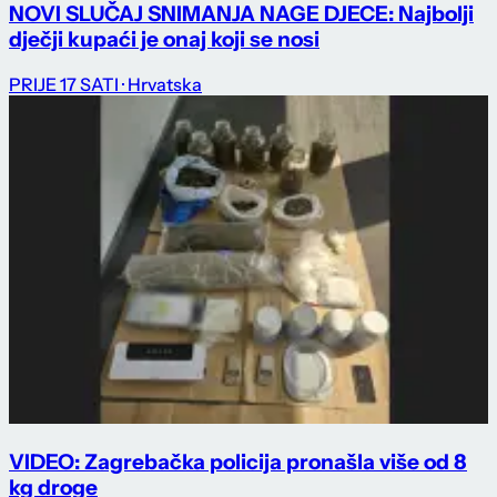
NOVI SLUČAJ SNIMANJA NAGE DJECE: Najbolji
dječji kupaći je onaj koji se nosi
PRIJE 17 SATI
· Hrvatska
VIDEO: Zagrebačka policija pronašla više od 8
kg droge