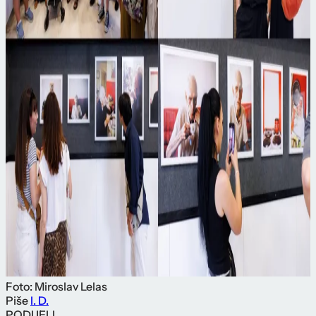
Foto: Miroslav Lelas
Piše
I. D.
PODIJELI