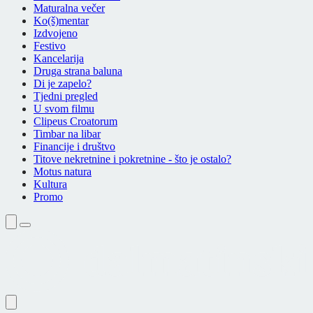
Maturalna večer
Ko(š)mentar
Izdvojeno
Festivo
Kancelarija
Druga strana baluna
Di je zapelo?
Tjedni pregled
U svom filmu
Clipeus Croatorum
Timbar na libar
Financije i društvo
Titove nekretnine i pokretnine - što je ostalo?
Motus natura
Kultura
Promo