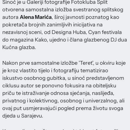
Sinoć je u Galeriji fotografije Fotokluba Split
otvorena samostalna izložba svestranog splitskog
autora
Alena Marića
, široj javnosti poznatog kao
pokretača brojnih zanimljivih inicijativa na
nezavisnoj sceni, od Designa Huba, Cyan festivala
do magazina Kako, ujedno i člana glazbenog DJ dua
Kućna glazba.
Nakon prve samostalne izložbe 'Teret', u okviru koje
je kroz vlastito tijelo i fotografiju tematizirao
iskustvo osobnog gubitka, u sinoć predstavljenom
ciklusu autor se ponovno fokusira na obiteljsku
priču te istraživanje odnosa sjećanja, naslijeđa,
privatnog i kolektivnog, osobnog i univerzalnog, ali
ovaj put usmjeravajući pogled prema životu svoga
djeda u Sarajevu.