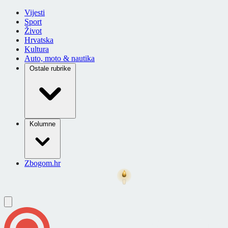
Vijesti
Sport
Život
Hrvatska
Kultura
Auto, moto & nautika
Ostale rubrike
Kolumne
Zbogom.hr