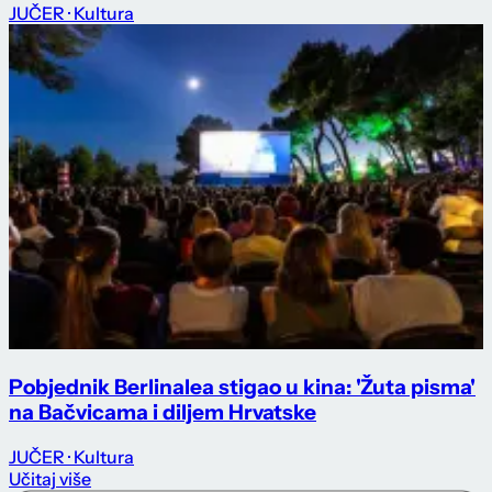
JUČER
· Kultura
Pobjednik Berlinalea stigao u kina: 'Žuta pisma'
na Bačvicama i diljem Hrvatske
JUČER
· Kultura
Učitaj više