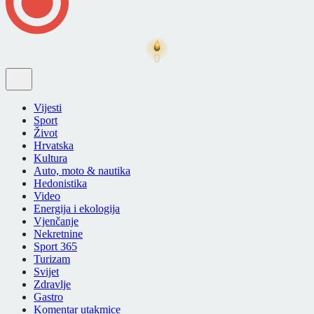
Vijesti
Sport
Život
Hrvatska
Kultura
Auto, moto & nautika
Hedonistika
Video
Energija i ekologija
Vjenčanje
Nekretnine
Sport 365
Turizam
Svijet
Zdravlje
Gastro
Komentar utakmice