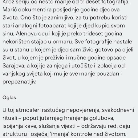
Kroz seriju od nešto manje od trideset fotografija,
Marić dokumentira posljednje godine djedova
života. Ono što je zanimljivo, za tu potrebu koristi
stari analogni fotoaparat koji je djed kupio svom
sinu, Alenovu ocu i koji je preko trideset godina
nekorišten stajao u ormaru. Sve fotografije nastale
su u stanu u kojem je djed sam živio gotovo pa cijeli
život, u kojem je preživio i mučne godine opsade
Sarajeva, a koji je za njega i utočište i izolacija od
vanjskog svijeta koji mu je sve manje pouzdan i
prepoznatljiv.
Oglas
U toj atmosferi rastućeg nepovjerenja, svakodnevni
rituali – poput jutarnjeg hranjenja golubova,
ispijanja kave, slušanja vijesti – održavaju red, daju
strukturu i osjećaj 'imanja' kontrole nad životom.