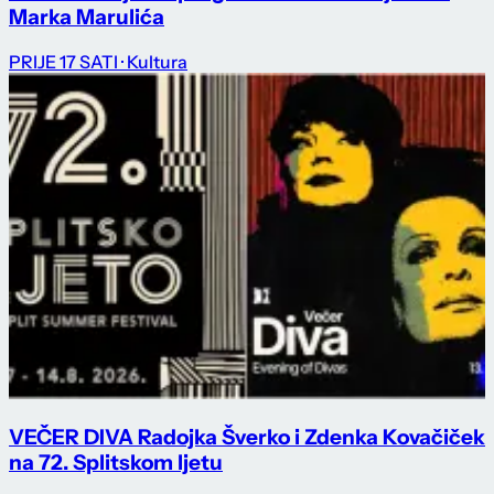
Marka Marulića
PRIJE 17 SATI
· Kultura
VEČER DIVA Radojka Šverko i Zdenka Kovačiček
na 72. Splitskom ljetu