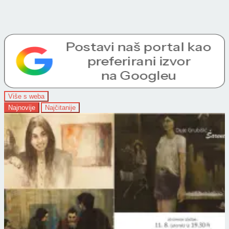
Više s weba
Najnovije
Najčitanije