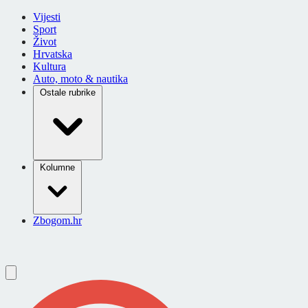
Vijesti
Sport
Život
Hrvatska
Kultura
Auto, moto & nautika
Ostale rubrike
Kolumne
Zbogom.hr