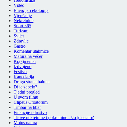
Hedonistika
Video
Energija i ekologija
Vjenčanje
Nekretnine
Sport 365
Turizam
Svijet
Zdravlje
Gastro
Komentar utakmice
Maturalna večer
Ko(š)mentar
Izdvojeno
Festivo
Kancelarija
Druga strana baluna
Di je zapelo?
Tjedni pregled
U svom filmu
Clipeus Croatorum
Timbar na libar
Financije i društvo
Titove nekretnine i pokretnine - što je ostalo?
Motus natura