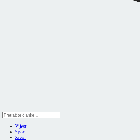
Vijesti
Sport
Život