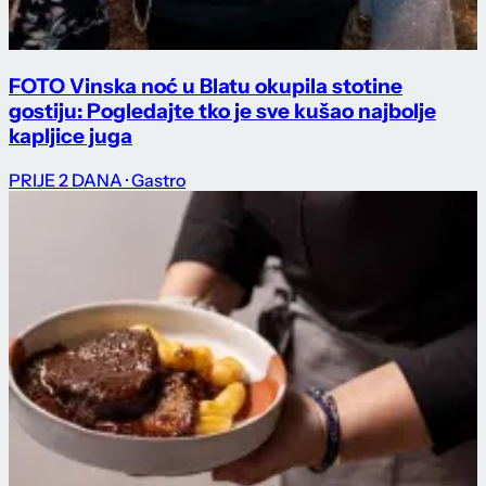
FOTO Vinska noć u Blatu okupila stotine
gostiju: Pogledajte tko je sve kušao najbolje
kapljice juga
PRIJE 2 DANA
· Gastro