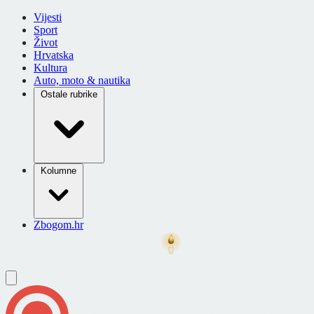
Vijesti
Sport
Život
Hrvatska
Kultura
Auto, moto & nautika
Ostale rubrike
Kolumne
Zbogom.hr