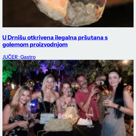
U Drnišu otkrivena ilegalna pršutana s
golemom proizvodnjom
JUČER
· Gastro