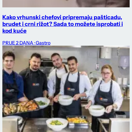
Kako vrhunski chefovi pripremaju pašticadu,
brudet i crni rižot? Sada to možete isprobati i
kod kuće
PRIJE 2 DANA
· Gastro