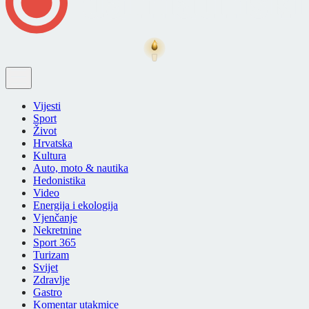
Vijesti
Sport
Život
Hrvatska
Kultura
Auto, moto & nautika
Hedonistika
Video
Energija i ekologija
Vjenčanje
Nekretnine
Sport 365
Turizam
Svijet
Zdravlje
Gastro
Komentar utakmice