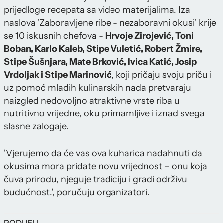
prijedloge recepata sa video materijalima. Iza
naslova 'Zaboravljene ribe - nezaboravni okusi' krije
se 10 iskusnih chefova -
Hrvoje Zirojević, Toni
Boban, Karlo Kaleb, Stipe Vuletić, Robert Žmire,
Stipe Šušnjara, Mate Brković, Ivica Katić, Josip
Vrdoljak i Stipe Marinović
, koji pričaju svoju priču i
uz pomoć mladih kulinarskih nada pretvaraju
naizgled nedovoljno atraktivne vrste riba u
nutritivno vrijedne, oku primamljive i iznad svega
slasne zalogaje.
'Vjerujemo da će vas ova kuharica nadahnuti da
okusima mora pridate novu vrijednost – onu koja
čuva prirodu, njeguje tradiciju i gradi održivu
budućnost.', poručuju organizatori.
PODIJELI