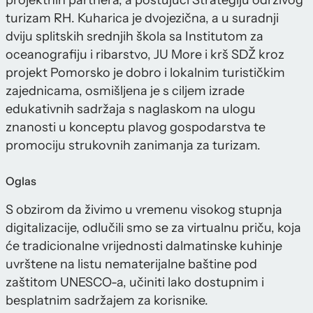
projektnih partnera, a poštujući Strategiju održivog
turizam RH. Kuharica je dvojezična, a u suradnji
dviju splitskih srednjih škola sa Institutom za
oceanografiju i ribarstvo, JU More i krš SDŽ kroz
projekt Pomorsko je dobro i lokalnim turističkim
zajednicama, osmišljena je s ciljem izrade
edukativnih sadržaja s naglaskom na ulogu
znanosti u konceptu plavog gospodarstva te
promociju strukovnih zanimanja za turizam.
Oglas
S obzirom da živimo u vremenu visokog stupnja
digitalizacije, odlučili smo se za virtualnu priču, koja
će tradicionalne vrijednosti dalmatinske kuhinje
uvrštene na listu nematerijalne baštine pod
zaštitom UNESCO-a, učiniti lako dostupnim i
besplatnim sadržajem za korisnike.