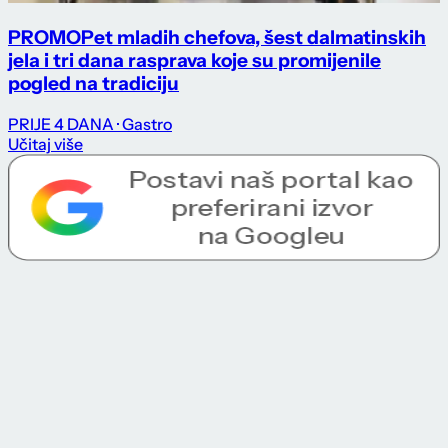
PROMO
Pet mladih chefova, šest dalmatinskih
jela i tri dana rasprava koje su promijenile
pogled na tradiciju
PRIJE 4 DANA
· Gastro
Učitaj više