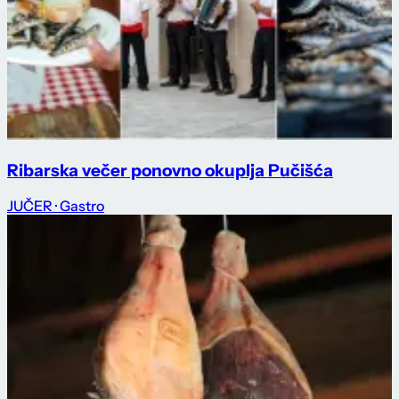
Ribarska večer ponovno okuplja Pučišća
JUČER
· Gastro