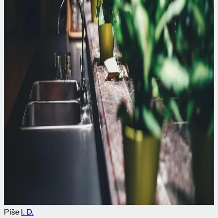
Piše
I. D.