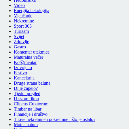
Hedonistika
Video
Energija i ekologija
Vjenčanje
Nekretnine
Sport 365
Turizam
Svijet
Zdravlje
Gastro
Komentar utakmice
Maturalna večer
Ko(š)mentar
Izdvojeno
Festivo
Kancelarija
Druga strana baluna
Di je zapelo?
Tjedni pregled
U svom filmu
Clipeus Croatorum
Timbar na libar
Financije i društvo
Titove nekretnine i pokretnine - što je ostalo?
Motus natura