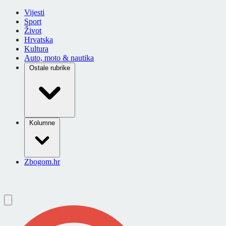
Vijesti
Sport
Život
Hrvatska
Kultura
Auto, moto & nautika
Ostale rubrike
Kolumne
Zbogom.hr