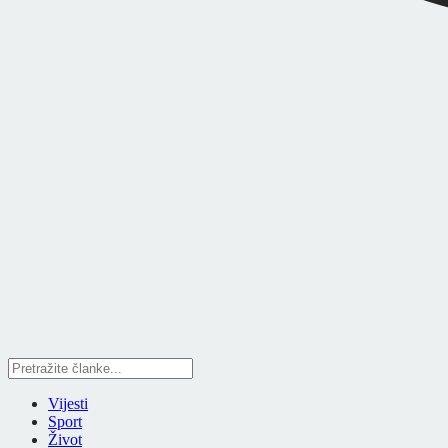
Vijesti
Sport
Život