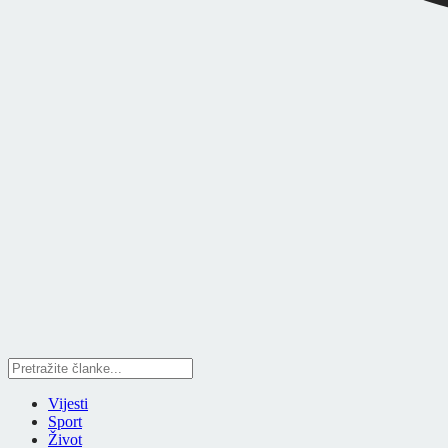
Vijesti
Sport
Život