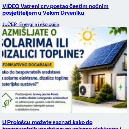
VIDEO Vatreni crv postao čestim noćnim
posjetiteljem u Velom Drveniku
JUČER
· Energija i ekologija
U Prološcu možete saznati kako do
bespovratnih sredstava za solarne elektrane i