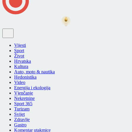
Vijesti
Sport
Život
Hrvatska
Kultura
Auto, moto & nautika
Hedonistika
Video
Energija i ekologija
Vjenčanje
Nekretnine
Sport 365
Turizam
Svijet
Zdravlje
Gastro
Komentar utakmice