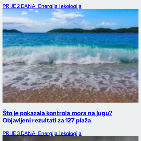
PRIJE 2 DANA
· Energija i ekologija
Što je pokazala kontrola mora na jugu?
Objavljeni rezultati za 127 plaža
PRIJE 3 DANA
· Energija i ekologija