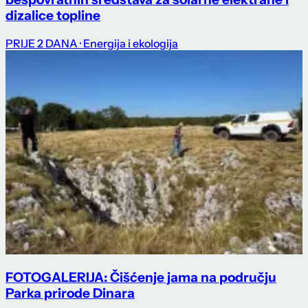
dizalice topline
PRIJE 2 DANA
· Energija i ekologija
FOTOGALERIJA: Čišćenje jama na području
Parka prirode Dinara