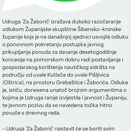
Udruga 'Za Žaborić' izražava duboko razočaranje
odlukom Županijske skupštine Šibensko-kninske
županije koja je na današnjoj sjednici usvojila odluku
o ponovnom pokretanju postupka javnog
prikupljanja ponuda za davanje desetogodišnje
koncesije na pomorskom dobru radi postavljanja i
gospodarskog korištenja nautičkog sidrišta na
području od uvale Kutlača do uvale Pišljivica
(Oštrica), na prostoru Grebaštice i Žaborića. Odluka
je, ističu, donesena unatoč brojnim argumentima o
kojima je Udruga ranije izvijestila i javnost i Županiju,
te javnom pozivu da se navedena točka hitno
povuče s dnevnog reda.
- Udruga 'Za Žaborić' nastavit će se boriti svim