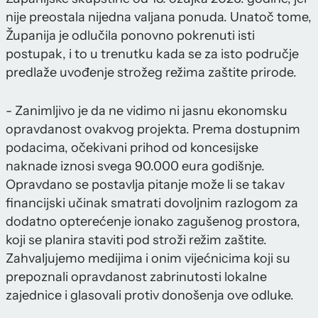
nije preostala nijedna valjana ponuda. Unatoč tome,
Županija je odlučila ponovno pokrenuti isti
postupak, i to u trenutku kada se za isto područje
predlaže uvođenje strožeg režima zaštite prirode.
- Zanimljivo je da ne vidimo ni jasnu ekonomsku
opravdanost ovakvog projekta. Prema dostupnim
podacima, očekivani prihod od koncesijske
naknade iznosi svega 90.000 eura godišnje.
Opravdano se postavlja pitanje može li se takav
financijski učinak smatrati dovoljnim razlogom za
dodatno opterećenje ionako zagušenog prostora,
koji se planira staviti pod stroži režim zaštite.
Zahvaljujemo medijima i onim vijećnicima koji su
prepoznali opravdanost zabrinutosti lokalne
zajednice i glasovali protiv donošenja ove odluke.