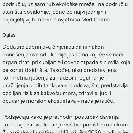
području, uz sam rub ekološke mreže i na području
staništa posidonije, jedne od najvrjednijih i
najosjetljivijih morskih cvjetnica Mediterana.
Oglas
Dodatno zabrinjava činjenica da ni nakon
donošenja ove odluke nije jasno na koji će se način
organizirati prikupljanje i odvoz otpada s plovila koja
će koristiti sidrište. Također, nisu predstavljena
konkretna rješenja za nadzor i reguliranje
pražnjenja crnih tankova s brodova, što predstavlja
ozbiljan rizik za kakvoću mora, zdravlje ljudi i
očuvanje morskih ekosustava - nadalje ističu.
Podsjećaju kako je prethodni postupak davanja
koncesije za ovu lokaciju već bio poništen odlukom
Županijske skupštine od 13. ožujka 2026. godine, jer