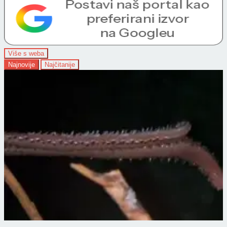
Više s weba
Najnovije
Najčitanije