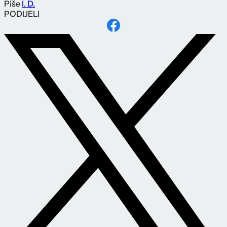
Piše
I. D.
PODIJELI