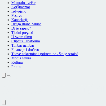
Maturalna večer
Ko(š)mentar
Izdvojeno
Festivo
Kancelarija
Druga strana baluna
Di je zapelo?
Tjedni pregled
U svom filmu
Clipeus Croatorum
Timbar na libar
Financije i društvo
Titove nekretnine i pokretnine - što je ostalo?
Motus natura
Kultura
Promo