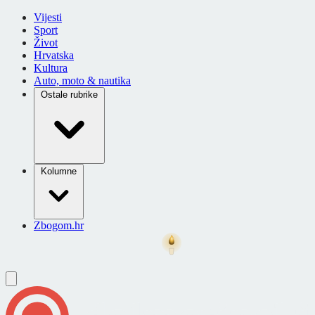
Vijesti
Sport
Život
Hrvatska
Kultura
Auto, moto & nautika
Ostale rubrike
Kolumne
Zbogom.hr