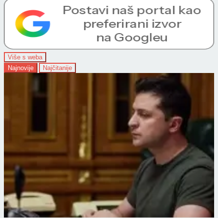
Više s weba
Najnovije
Najčitanije