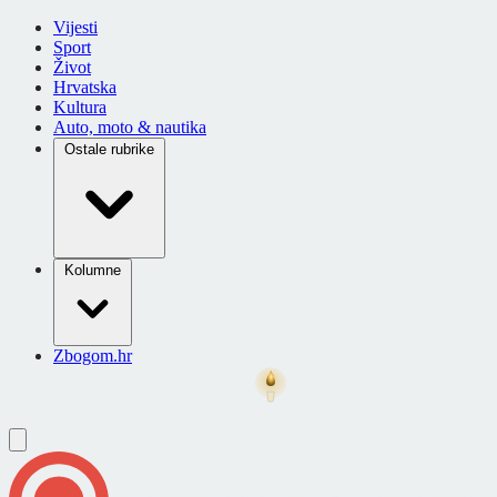
Vijesti
Sport
Život
Hrvatska
Kultura
Auto, moto & nautika
Ostale rubrike
Kolumne
Zbogom.hr