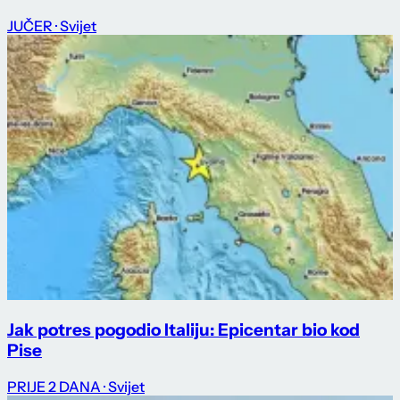
JUČER
· Svijet
Jak potres pogodio Italiju: Epicentar bio kod
Pise
PRIJE 2 DANA
· Svijet