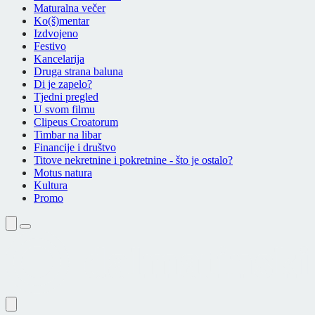
Maturalna večer
Ko(š)mentar
Izdvojeno
Festivo
Kancelarija
Druga strana baluna
Di je zapelo?
Tjedni pregled
U svom filmu
Clipeus Croatorum
Timbar na libar
Financije i društvo
Titove nekretnine i pokretnine - što je ostalo?
Motus natura
Kultura
Promo