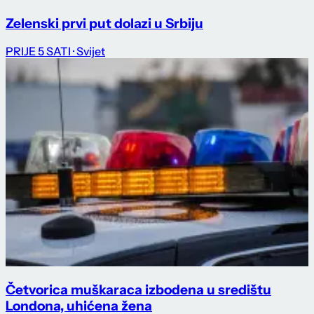
Zelenski prvi put dolazi u Srbiju
PRIJE 5 SATI
· Svijet
Četvorica muškaraca izbodena u središtu
Londona, uhićena žena