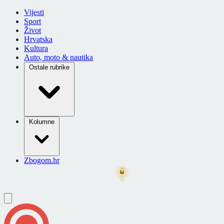
Vijesti
Sport
Život
Hrvatska
Kultura
Auto, moto & nautika
Ostale rubrike
Kolumne
Zbogom.hr