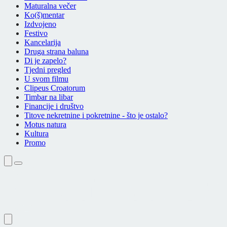
Maturalna večer
Ko(š)mentar
Izdvojeno
Festivo
Kancelarija
Druga strana baluna
Di je zapelo?
Tjedni pregled
U svom filmu
Clipeus Croatorum
Timbar na libar
Financije i društvo
Titove nekretnine i pokretnine - što je ostalo?
Motus natura
Kultura
Promo