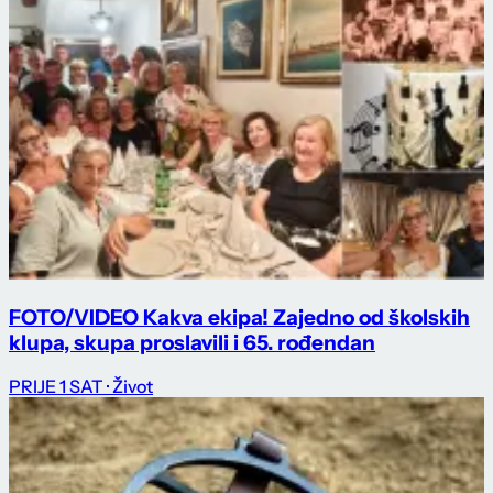
FOTO/VIDEO Kakva ekipa! Zajedno od školskih
klupa, skupa proslavili i 65. rođendan
PRIJE 1 SAT
· Život