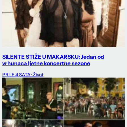
SILENTE STIŽE U MAKARSKU: Jedan od
vrhunaca ljetne koncertne sezone
PRIJE 4 SATA
· Život