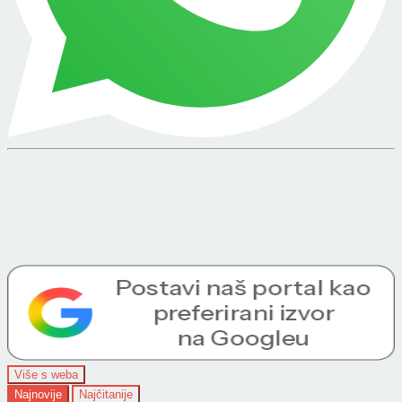
Više s weba
Najnovije
Najčitanije