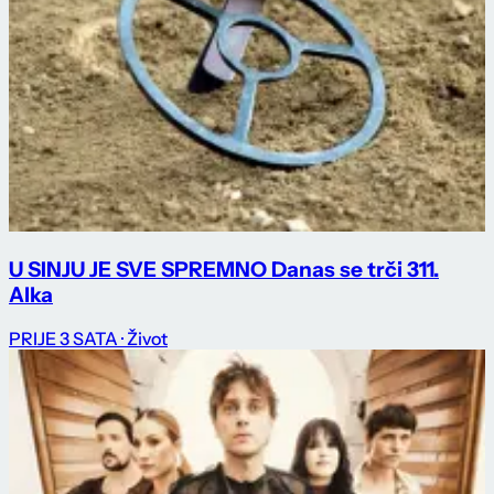
U SINJU JE SVE SPREMNO Danas se trči 311.
Alka
PRIJE 3 SATA
· Život