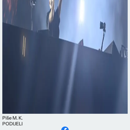
Piše
M. K.
PODIJELI