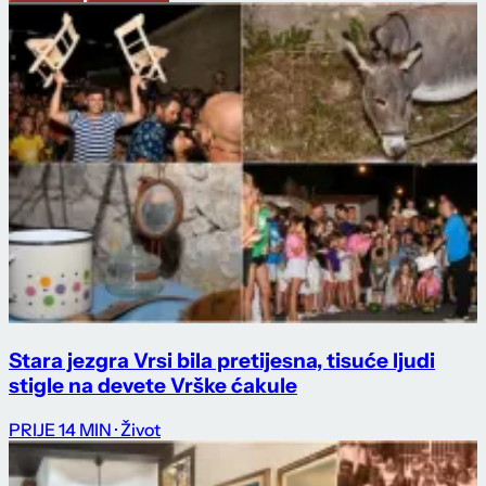
Stara jezgra Vrsi bila pretijesna, tisuće ljudi
stigle na devete Vrške ćakule
PRIJE 14 MIN
· Život