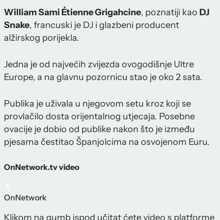
William Sami Étienne Grigahcine
, poznatiji kao
DJ
Snake
, francuski je DJ i glazbeni producent
alžirskog porijekla.
Jedna je od najvećih zvijezda ovogodišnje Ultre
Europe, a na glavnu pozornicu stao je oko 2 sata.
Publika je uživala u njegovom setu kroz koji se
provlačilo dosta orijentalnog utjecaja. Posebne
ovacije je dobio od publike nakon što je između
pjesama čestitao Španjolcima na osvojenom Euru.
OnNetwork.tv video
OnNetwork
Klikom na gumb ispod učitat ćete video s platforme