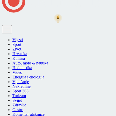
Vijesti
Sport
Život
Hrvatska
Kultura
Auto, moto & nautika
Hedonistika
Video
Energija i ekologija
Vjenčanje
Nekretnine
Sport 365
Turizam
Svijet
Zdravlje
Gastro
Komentar utakmice