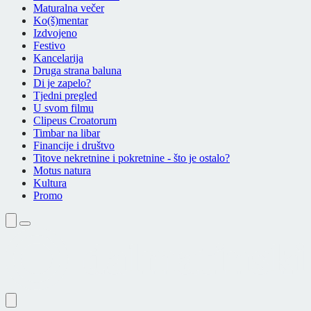
Maturalna večer
Ko(š)mentar
Izdvojeno
Festivo
Kancelarija
Druga strana baluna
Di je zapelo?
Tjedni pregled
U svom filmu
Clipeus Croatorum
Timbar na libar
Financije i društvo
Titove nekretnine i pokretnine - što je ostalo?
Motus natura
Kultura
Promo