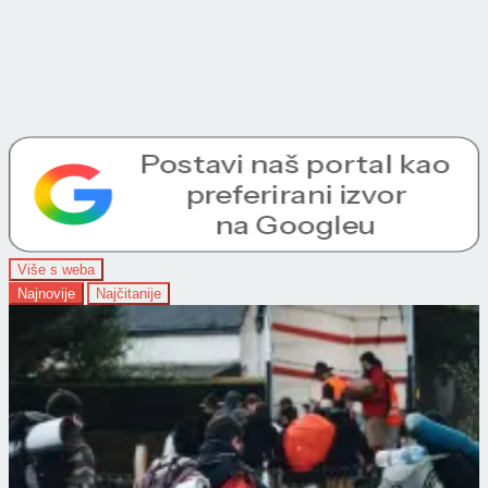
Više s weba
Najnovije
Najčitanije