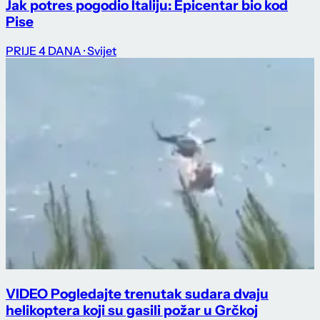
Jak potres pogodio Italiju: Epicentar bio kod
Pise
PRIJE 4 DANA
· Svijet
VIDEO Pogledajte trenutak sudara dvaju
helikoptera koji su gasili požar u Grčkoj