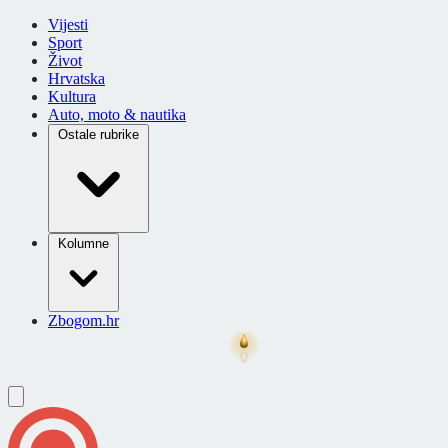
Vijesti
Sport
Život
Hrvatska
Kultura
Auto, moto & nautika
Ostale rubrike
Kolumne
Zbogom.hr