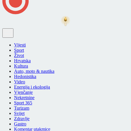
Vijesti
Sport
Život
Hrvatska
Kultura
Auto, moto & nautika
Hedonistika
Video
Energija i ekologija
Vjenčanje
Nekretnine
Sport 365
Turizam
Svijet
Zdravlje
Gastro
Komentar utakmice