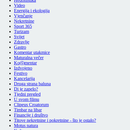
Hedonistika
Video
Energija i ekologija
Vjenčanje
Nekretnine
Sport 365
Turizam
Svijet
Zdravlje
Gastro
Komentar utakmice
Maturalna večer
Ko(š)mentar
Izdvojeno
Festivo
Kancelarija
Druga strana baluna
Di je zapelo?
Tjedni pregled
U svom filmu
Clipeus Croatorum
Timbar na libar
Financije i društvo
Titove nekretnine i pokretnine - što je ostalo?
Motus natura