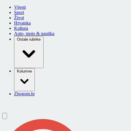
Vijesti
Sport
Život
Hrvatska
Kultura
Auto, moto & nautika
Ostale rubrike
Kolumne
Zbogom.hr