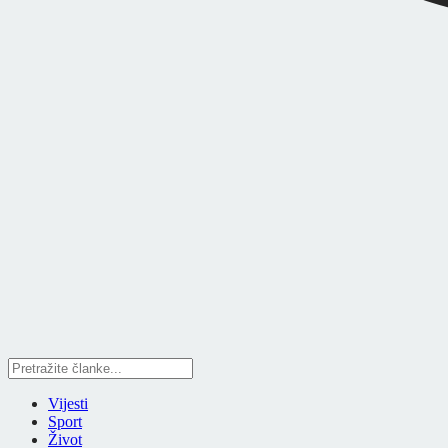
Vijesti
Sport
Život