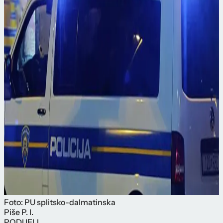
Foto: PU splitsko-dalmatinska
Piše
P. I.
PODIJELI