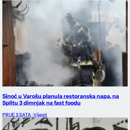
Sinoć u Varošu planula restoranska napa, na
Splitu 3 dimnjak na fast foodu
PRIJE 3 SATA
· Vijesti