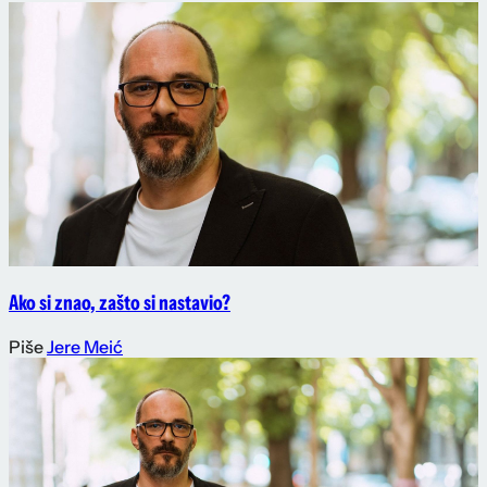
Ako si znao, zašto si nastavio?
Piše
Jere Meić