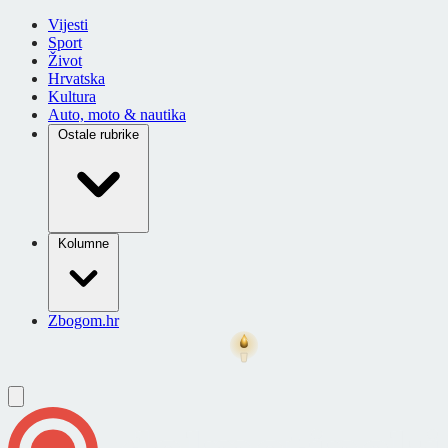
Vijesti
Sport
Život
Hrvatska
Kultura
Auto, moto & nautika
Ostale rubrike
Kolumne
Zbogom.hr