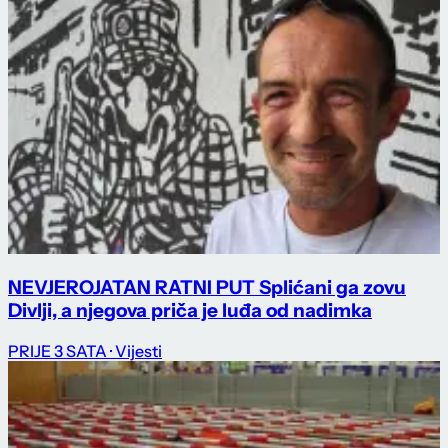
NEVJEROJATAN RATNI PUT Splićani ga zovu
Divlji, a njegova priča je luđa od nadimka
PRIJE 3 SATA
· Vijesti