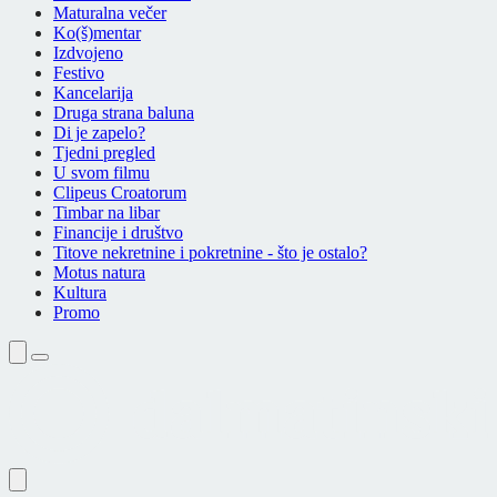
Maturalna večer
Ko(š)mentar
Izdvojeno
Festivo
Kancelarija
Druga strana baluna
Di je zapelo?
Tjedni pregled
U svom filmu
Clipeus Croatorum
Timbar na libar
Financije i društvo
Titove nekretnine i pokretnine - što je ostalo?
Motus natura
Kultura
Promo