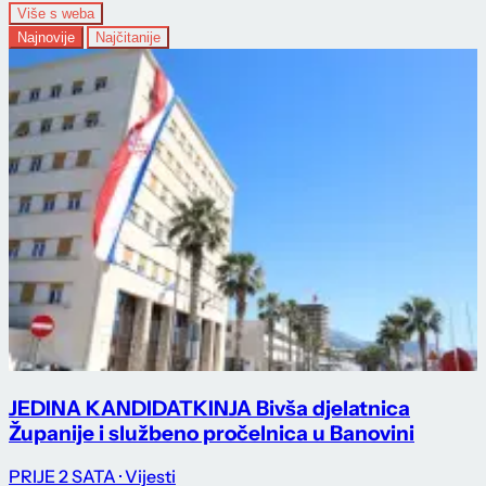
Više s weba
Najnovije
Najčitanije
JEDINA KANDIDATKINJA Bivša djelatnica
Županije i službeno pročelnica u Banovini
PRIJE 2 SATA
· Vijesti