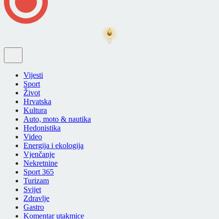
Vijesti
Sport
Život
Hrvatska
Kultura
Auto, moto & nautika
Hedonistika
Video
Energija i ekologija
Vjenčanje
Nekretnine
Sport 365
Turizam
Svijet
Zdravlje
Gastro
Komentar utakmice