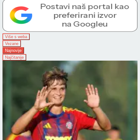
Više s weba
Vezane
Najnovije
Najčitanije