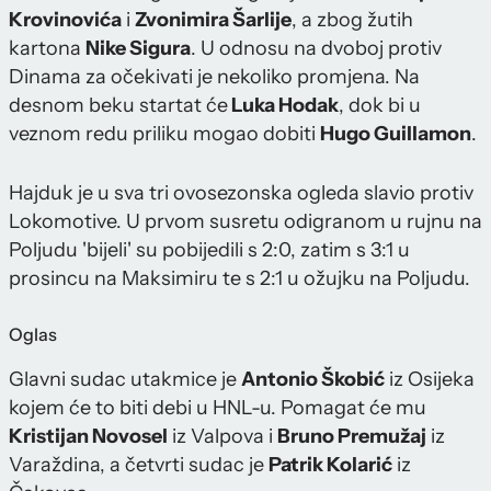
Krovinovića
i
Zvonimira Šarlije
, a zbog žutih
kartona
Nike Sigura
. U odnosu na dvoboj protiv
Dinama za očekivati je nekoliko promjena. Na
desnom beku startat će
Luka Hodak
, dok bi u
veznom redu priliku mogao dobiti
Hugo Guillamon
.
Hajduk je u sva tri ovosezonska ogleda slavio protiv
Lokomotive. U prvom susretu odigranom u rujnu na
Poljudu 'bijeli' su pobijedili s 2:0, zatim s 3:1 u
prosincu na Maksimiru te s 2:1 u ožujku na Poljudu.
Oglas
Glavni sudac utakmice je
Antonio Škobić
iz Osijeka
kojem će to biti debi u HNL-u. Pomagat će mu
Kristijan Novosel
iz Valpova i
Bruno Premužaj
iz
Varaždina, a četvrti sudac je
Patrik Kolarić
iz