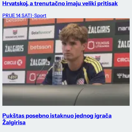
Hrvatskoj, a trenutačno imaju veliki pritisak
PRIJE 14 SATI
· Sport
Pukštas posebno istaknuo jednog igrača
Žalgirisa