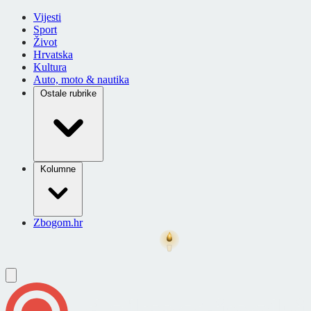
Vijesti
Sport
Život
Hrvatska
Kultura
Auto, moto & nautika
Ostale rubrike
Kolumne
Zbogom.hr