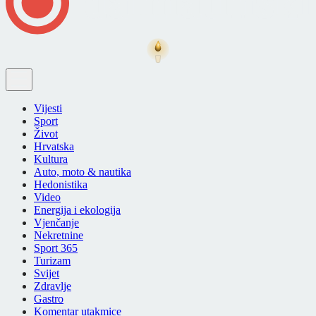
Vijesti
Sport
Život
Hrvatska
Kultura
Auto, moto & nautika
Hedonistika
Video
Energija i ekologija
Vjenčanje
Nekretnine
Sport 365
Turizam
Svijet
Zdravlje
Gastro
Komentar utakmice