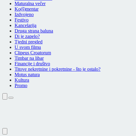
Maturalna večer
Ko(š)mentar
Izdvojeno
Festivo
Kancelarija
Druga strana baluna
Di je zapelo?
Tjedni pregled
U svom filmu
Clipeus Croatorum
Timbar na libar
Financije i društvo
Titove nekretnine i pokretnine - što je ostalo?
Motus natura
Kultura
Promo