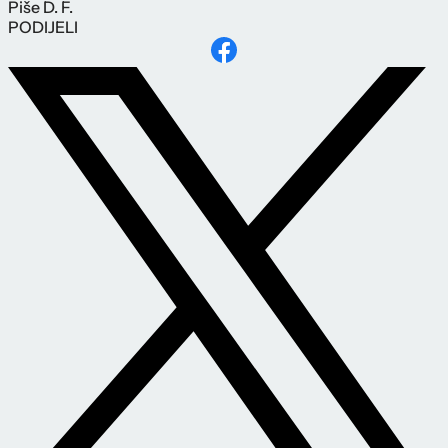
Piše
D. F.
PODIJELI