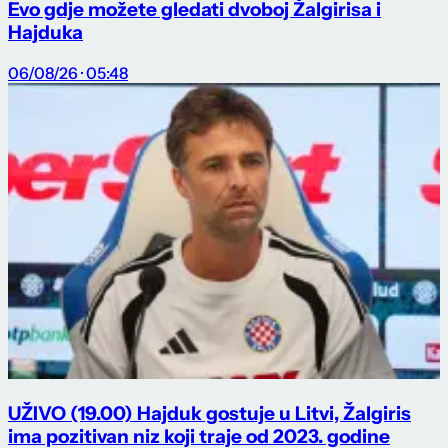
Evo gdje možete gledati dvoboj Žalgirisa i
Hajduka
06/08/26 · 05:48
UŽIVO (19.00) Hajduk gostuje u Litvi, Žalgiris
ima pozitivan niz koji traje od 2023. godine