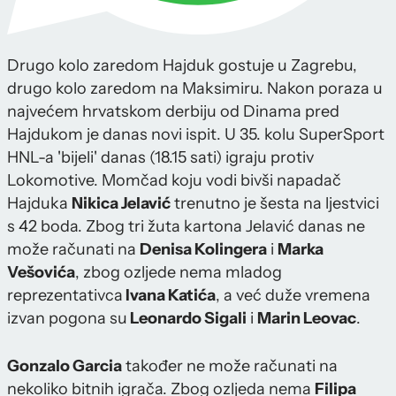
Drugo kolo zaredom Hajduk gostuje u Zagrebu,
drugo kolo zaredom na Maksimiru. Nakon poraza u
najvećem hrvatskom derbiju od Dinama pred
Hajdukom je danas novi ispit. U 35. kolu SuperSport
HNL-a 'bijeli' danas (18.15 sati) igraju protiv
Lokomotive. Momčad koju vodi bivši napadač
Hajduka
Nikica Jelavić
trenutno je šesta na ljestvici
s 42 boda. Zbog tri žuta kartona Jelavić danas ne
može računati na
Denisa Kolingera
i
Marka
Vešovića
, zbog ozljede nema mladog
reprezentativca
Ivana Katića
, a već duže vremena
izvan pogona su
Leonardo Sigali
i
Marin Leovac
.
Gonzalo Garcia
također ne može računati na
nekoliko bitnih igrača. Zbog ozljeda nema
Filipa