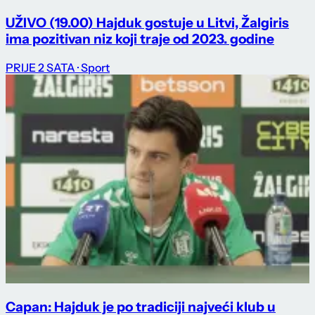
UŽIVO (19.00) Hajduk gostuje u Litvi, Žalgiris
ima pozitivan niz koji traje od 2023. godine
PRIJE 2 SATA
· Sport
Capan: Hajduk je po tradiciji najveći klub u