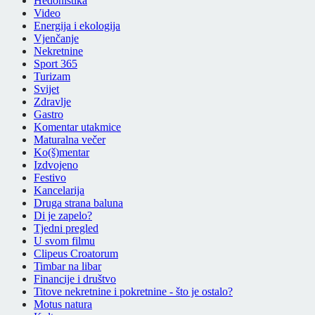
Hedonistika
Video
Energija i ekologija
Vjenčanje
Nekretnine
Sport 365
Turizam
Svijet
Zdravlje
Gastro
Komentar utakmice
Maturalna večer
Ko(š)mentar
Izdvojeno
Festivo
Kancelarija
Druga strana baluna
Di je zapelo?
Tjedni pregled
U svom filmu
Clipeus Croatorum
Timbar na libar
Financije i društvo
Titove nekretnine i pokretnine - što je ostalo?
Motus natura