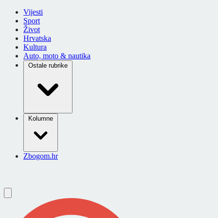
Vijesti
Sport
Život
Hrvatska
Kultura
Auto, moto & nautika
Ostale rubrike
Kolumne
Zbogom.hr