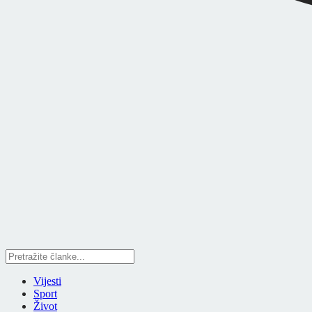
Vijesti
Sport
Život