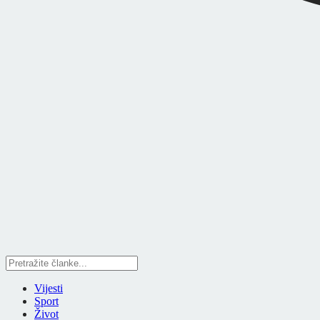
Vijesti
Sport
Život