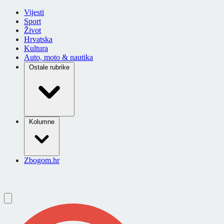
Vijesti
Sport
Život
Hrvatska
Kultura
Auto, moto & nautika
Ostale rubrike
Kolumne
Zbogom.hr