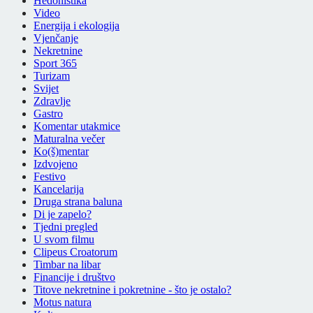
Hedonistika
Video
Energija i ekologija
Vjenčanje
Nekretnine
Sport 365
Turizam
Svijet
Zdravlje
Gastro
Komentar utakmice
Maturalna večer
Ko(š)mentar
Izdvojeno
Festivo
Kancelarija
Druga strana baluna
Di je zapelo?
Tjedni pregled
U svom filmu
Clipeus Croatorum
Timbar na libar
Financije i društvo
Titove nekretnine i pokretnine - što je ostalo?
Motus natura