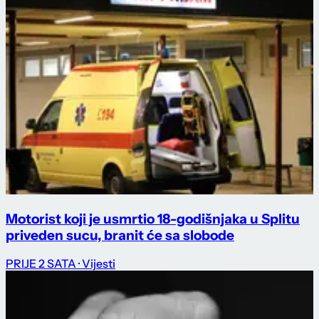
Motorist koji je usmrtio 18-godišnjaka u Splitu
priveden sucu, branit će sa slobode
PRIJE 2 SATA
· Vijesti