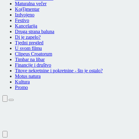
Maturalna večer
Ko(š)mentar
Izdvojeno
Festivo
Kancelarija
Druga strana baluna
Di je zapelo?
Tjedni pregled
U svom filmu
Clipeus Croatorum
Timbar na libar
Financije i društvo
Titove nekretnine i pokretnine - što je ostalo?
Motus natura
Kultura
Promo