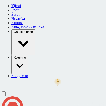
Vijesti
Sport
Život
Hrvatska
Kultura
Auto, moto & nautika
Ostale rubrike
Kolumne
Zbogom.hr