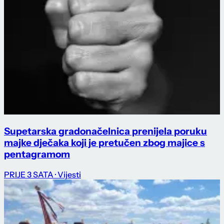
Supetarska gradonačelnica prenijela poruku
majke dječaka koji je pretučen zbog majice s
pentagramom
PRIJE 3 SATA
· Vijesti