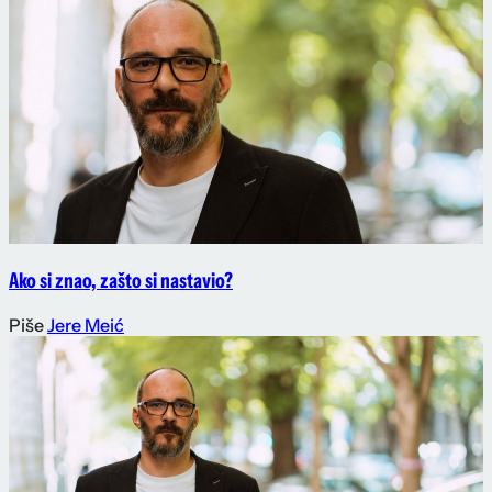
Ako si znao, zašto si nastavio?
Piše
Jere Meić