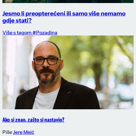
Jesmo li preopterećeni ili samo više nemamo
gdje stati?
Više s tagom #Pozadina
Ako si znao, zašto si nastavio?
Piše
Jere Meić