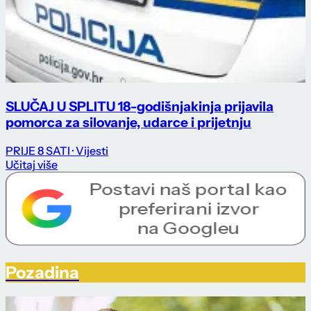
SLUČAJ U SPLITU 18-godišnjakinja prijavila
pomorca za silovanje, udarce i prijetnju
PRIJE 8 SATI
· Vijesti
Učitaj više
Pozadina