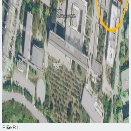
Piše
P. I.